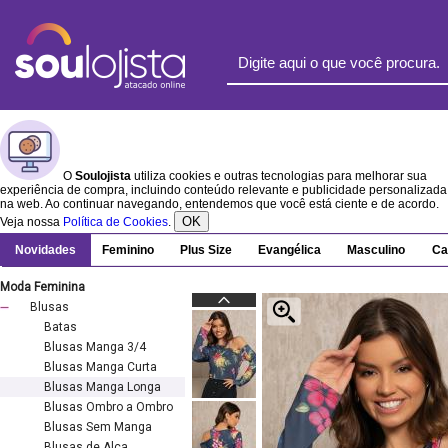
O
Soulojista
utiliza cookies e outras tecnologias para melhorar sua
experiência de compra, incluindo conteúdo relevante e publicidade personalizada
na web. Ao continuar navegando, entendemos que você está ciente e de acordo.
OK
Veja nossa
Política de Cookies
.
Novidades
Feminino
Plus Size
Evangélica
Masculino
Ca
Moda Feminina
Blusas
Batas
Blusas Manga 3/4
Blusas Manga Curta
Blusas Manga Longa
Blusas Ombro a Ombro
Blusas Sem Manga
Blusas de Alça