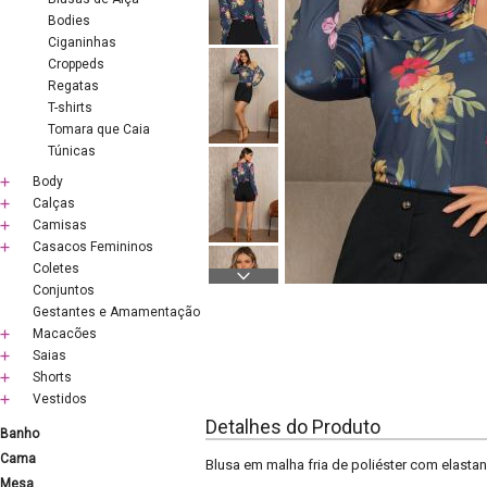
Bodies
Ciganinhas
Croppeds
Regatas
T-shirts
Tomara que Caia
Túnicas
Body
Calças
Camisas
Casacos Femininos
Coletes
Conjuntos
Gestantes e Amamentação
Macacões
Saias
Shorts
Vestidos
Detalhes do Produto
Banho
Cama
Blusa em malha fria de poliéster com elast
Mesa