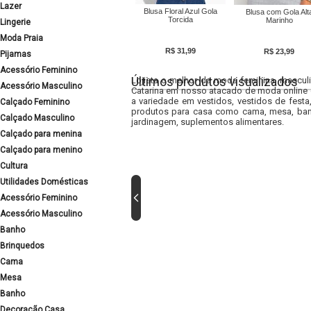
Lazer
Blusa Floral Azul Gola
Blusa com Gola Alt
Torcida
Marinho
Lingerie
Moda Praia
R$ 31,99
R$ 23,99
Pijamas
Acessório Feminino
Últimos produtos visualizados
Lojista o melhor da moda feminina, masculi
Acessório Masculino
Catarina em nosso atacado de moda online e
a variedade em vestidos, vestidos de fest
Calçado Feminino
produtos para casa como cama, mesa, banh
Calçado Masculino
jardinagem, suplementos alimentares.
Calçado para menina
Calçado para menino
Cultura
Utilidades Domésticas
Acessório Feminino
Acessório Masculino
Banho
Brinquedos
Cama
Mesa
Banho
Decoração Casa