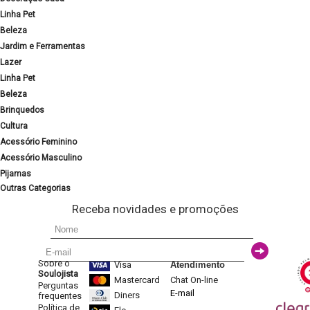
Linha Pet
Beleza
Jardim e Ferramentas
Lazer
Linha Pet
Beleza
Brinquedos
Cultura
Acessório Feminino
Acessório Masculino
Pijamas
Outras Categorias
Receba novidades e promoções
Sobre o
Visa
Atendimento
Soulojista
Mastercard
Chat On-line
Perguntas
E-mail
Diners
frequentes
Política de