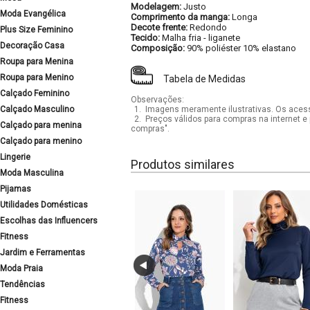
Modelagem:
Justo
Moda Evangélica
Comprimento da manga:
Longa
Decote frente:
Redondo
Plus Size Feminino
Tecido:
Malha fria - liganete
Decoração Casa
Composição:
90% poliéster 10% elastano
Roupa para Menina
Roupa para Menino
Tabela de Medidas
Calçado Feminino
Observações:
Calçado Masculino
1.
Imagens meramente ilustrativas. Os acess
2.
Preços válidos para compras na internet e 
Calçado para menina
compras".
Calçado para menino
Lingerie
Produtos similares
Moda Masculina
Pijamas
Utilidades Domésticas
Escolhas das Influencers
Fitness
Jardim e Ferramentas
Moda Praia
Tendências
Fitness