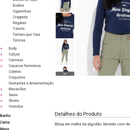
Bodies
Ciganinhas
Croppeds
Regatas
T-shirts
Tomara que Caia
Túnicas
Body
Calças
Camisas
Casacos Femininos
Coletes
Conjuntos
Gestantes e Amamentação
Macacões
Saias
Shorts
Vestidos
Detalhes do Produto
Banho
Cama
Blusa em malha de algodão. Modelo com dec
Mesa