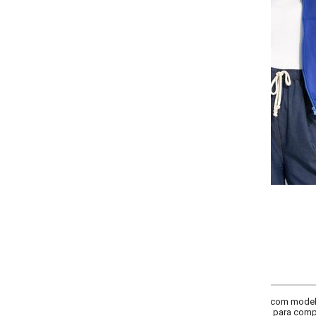
-
-
-
-
+
+
+
G
GG
XXG
XLG
COMPRAR
, com modelagem solta e gola clássica. Mangas longas, comprimento tradicio
eal para compor looks despojados.