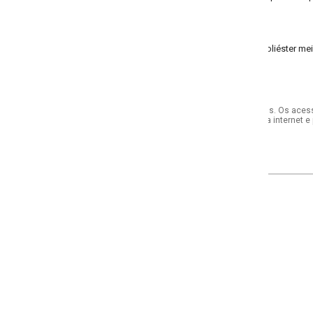
liéster meia malha
s. Os acessórios utilizados na produção das fotos não acompanham o produto.
internet e por telefone. Em caso de divergência, o preço válido será sempre aq