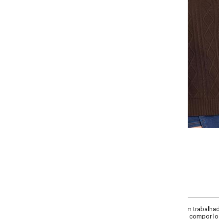
-
-
+
+
G
XXG
COMPRAR
trabalhada em relevo. Possui mangas longas e barras caneladas que garan
ra compor looks de inverno com estilo. Fabricado em tricô encorpado de alta 