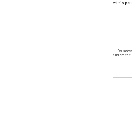
feito para o dia a dia. G veste G e GG - XXG veste XXG e XLG.
s. Os acessórios utilizados na produção das fotos não acompanham o produto.
internet e por telefone. Em caso de divergência, o preço válido será sempre aq