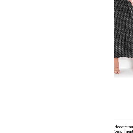
Selecione:
Selecione a quantidade para cada tamanho:
-
+
G
GG
XXG
XLG
COMPRAR
ecote transpassado, alças finas, recorte na cintura com franzido, babado n
 Comprimento: midi.