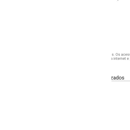
s. Os acessórios utilizados na produção das fotos não acompanham o produto.
internet e por telefone. Em caso de divergência, o preço válido será sempre aq
izados