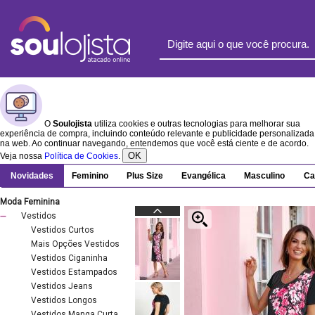
O
Soulojista
utiliza cookies e outras tecnologias para melhorar sua
experiência de compra, incluindo conteúdo relevante e publicidade personalizada
na web. Ao continuar navegando, entendemos que você está ciente e de acordo.
OK
Veja nossa
Política de Cookies
.
Novidades
Feminino
Plus Size
Evangélica
Masculino
Ca
Moda Feminina
Vestidos
Vestidos Curtos
Mais Opções Vestidos
Vestidos Ciganinha
Vestidos Estampados
Vestidos Jeans
Vestidos Longos
Vestidos Manga Curta