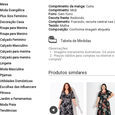
Mesa
Comprimento da manga:
Curta
Comprimento:
Midi
Moda Evangélica
Forro:
Sem forro
Plus Size Feminino
Decote frente:
Redondo
Complemento:
Franzido; recorte central nas
Decoração Casa
Tecido:
Malha
Roupa para Menina
Composição:
Conforme imagem etiqueta
Roupa para Menino
Calçado Feminino
Tabela de Medidas
Calçado Masculino
Observações:
Calçado para menina
1.
Imagens meramente ilustrativas. Os acess
2.
Preços válidos para compras na internet e 
Calçado para menino
compras".
Lingerie
Moda Masculina
Produtos similares
Pijamas
Utilidades Domésticas
Escolhas das Influencers
Fitness
Jardim e Ferramentas
Moda Praia
Tendências