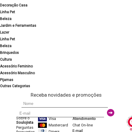
Decoração Casa
Linha Pet
Beleza
Jardim e Ferramentas
Lazer
Linha Pet
Beleza
Brinquedos
Cultura
Acessório Feminino
Acessório Masculino
Pijamas
Outras Categorias
Receba novidades e promoções
Sobre o
Visa
Atendimento
Soulojista
Mastercard
Chat On-line
Perguntas
E-mail
Diners
frequentes