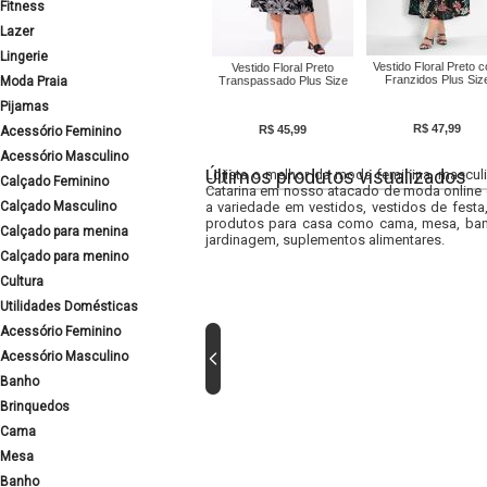
Fitness
Lazer
Lingerie
Vestido Floral Preto 
Vestido Floral Preto
Franzidos Plus Siz
Moda Praia
Transpassado Plus Size
Pijamas
R$ 47,99
R$ 45,99
Acessório Feminino
Acessório Masculino
Últimos produtos visualizados
Lojista o melhor da moda feminina, masculi
Calçado Feminino
Catarina em nosso atacado de moda online e
Calçado Masculino
a variedade em vestidos, vestidos de fest
produtos para casa como cama, mesa, banh
Calçado para menina
jardinagem, suplementos alimentares.
Calçado para menino
Cultura
Utilidades Domésticas
Acessório Feminino
Acessório Masculino
Banho
Brinquedos
Cama
Mesa
Banho