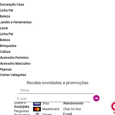
Decoração Casa
Linha Pet
Beleza
Jardim e Ferramentas
Lazer
Linha Pet
Beleza
Brinquedos
Cultura
Acessório Feminino
Acessório Masculino
Pijamas
Outras Categorias
Receba novidades e promoções
Sobre o
Visa
Atendimento
Soulojista
Mastercard
Chat On-line
Perguntas
E-mail
Diners
frequentes