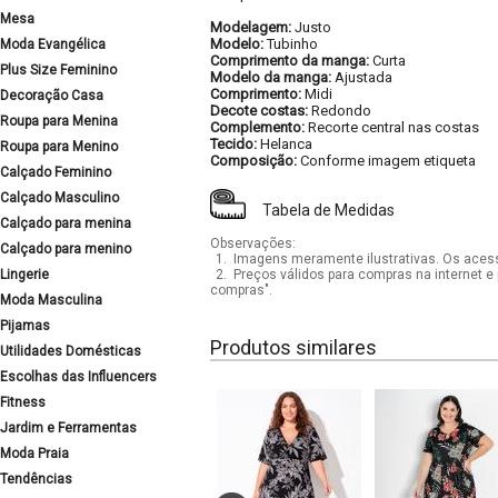
Mesa
Modelagem:
Justo
Modelo:
Tubinho
Moda Evangélica
Comprimento da manga:
Curta
Plus Size Feminino
Modelo da manga:
Ajustada
Comprimento:
Midi
Decoração Casa
Decote costas:
Redondo
Roupa para Menina
Complemento:
Recorte central nas costas
Tecido:
Helanca
Roupa para Menino
Composição:
Conforme imagem etiqueta
Calçado Feminino
Calçado Masculino
Tabela de Medidas
Calçado para menina
Observações:
Calçado para menino
1.
Imagens meramente ilustrativas. Os acess
Lingerie
2.
Preços válidos para compras na internet e 
compras".
Moda Masculina
Pijamas
Produtos similares
Utilidades Domésticas
Escolhas das Influencers
Fitness
Jardim e Ferramentas
Moda Praia
Tendências