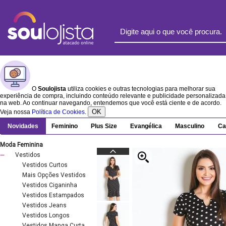
O
Soulojista
utiliza cookies e outras tecnologias para melhorar sua
experiência de compra, incluindo conteúdo relevante e publicidade personalizada
na web. Ao continuar navegando, entendemos que você está ciente e de acordo.
OK
Veja nossa
Política de Cookies
.
Novidades
Feminino
Plus Size
Evangélica
Masculino
Ca
Moda Feminina
Vestidos
Vestidos Curtos
Mais Opções Vestidos
Vestidos Ciganinha
Vestidos Estampados
Vestidos Jeans
Vestidos Longos
Vestidos Manga Curta