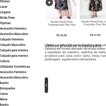
Fitness
Lazer
Lingerie
Moda Praia
Vestido Floral Preto 
Vestido Floral Preto
Pijamas
Franzidos Plus Siz
Transpassado Plus Size
Acessório Feminino
Acessório Masculino
R$ 47,99
R$ 45,99
Calçado Feminino
Últimos produtos visualizados
Calçado Masculino
Lojista o melhor da moda feminina, masculi
Catarina em nosso atacado de moda online e
Calçado para menina
a variedade em vestidos, vestidos de fest
produtos para casa como cama, mesa, banh
Calçado para menino
jardinagem, suplementos alimentares.
Cultura
Utilidades Domésticas
Acessório Feminino
Acessório Masculino
Banho
Brinquedos
Cama
Mesa
Banho