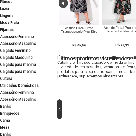
Fitness
Lazer
Lingerie
Moda Praia
Vestido Floral Preto 
Vestido Floral Preto
Pijamas
Franzidos Plus Siz
Transpassado Plus Size
Acessório Feminino
Acessório Masculino
R$ 47,99
R$ 45,99
Calçado Feminino
Últimos produtos visualizados
Calçado Masculino
Lojista o melhor da moda feminina, masculi
Catarina em nosso atacado de moda online e
Calçado para menina
a variedade em vestidos, vestidos de fest
produtos para casa como cama, mesa, banh
Calçado para menino
jardinagem, suplementos alimentares.
Cultura
Utilidades Domésticas
Acessório Feminino
Acessório Masculino
Banho
Brinquedos
Cama
Mesa
Banho