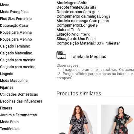
Modelagem:
Solta
Mesa
Decote frente:
Gola alta
Decote costas:
Com gola
Moda Evangélica
Comprimento da manga:
Longa
Plus Size Feminino
Modelo da manga:
Com punho
Comprimento:
Longuete
Decoração Casa
Material:
Tricô
Roupa para Menina
Estação:
Ano Inteiro
Situação de Uso:
Festa
Roupa para Menino
Composição Material:
100% Poliéster
Calçado Feminino
Calçado Masculino
Tabela de Medidas
Calçado para menina
Observações:
Calçado para menino
1.
Imagens meramente ilustrativas. Os acess
Lingerie
2.
Preços válidos para compras na internet e 
compras".
Moda Masculina
Pijamas
Produtos similares
Utilidades Domésticas
Escolhas das Influencers
Fitness
Jardim e Ferramentas
Moda Praia
Tendências