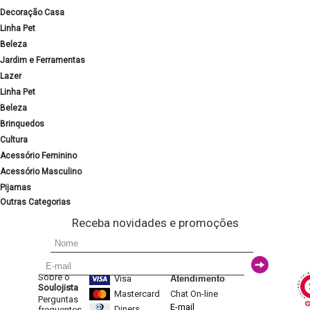
Decoração Casa
Linha Pet
Beleza
Jardim e Ferramentas
Lazer
Linha Pet
Beleza
Brinquedos
Cultura
Acessório Feminino
Acessório Masculino
Pijamas
Outras Categorias
Receba novidades e promoções
Sobre o
Visa
Atendimento
Soulojista
Mastercard
Chat On-line
Perguntas
E-mail
Diners
frequentes