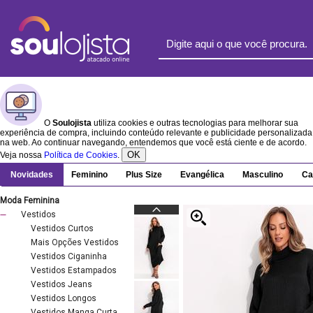
O
Soulojista
utiliza cookies e outras tecnologias para melhorar sua
experiência de compra, incluindo conteúdo relevante e publicidade personalizada
na web. Ao continuar navegando, entendemos que você está ciente e de acordo.
OK
Veja nossa
Política de Cookies
.
Novidades
Feminino
Plus Size
Evangélica
Masculino
Ca
Moda Feminina
Vestidos
Vestidos Curtos
Mais Opções Vestidos
Vestidos Ciganinha
Vestidos Estampados
Vestidos Jeans
Vestidos Longos
Vestidos Manga Curta