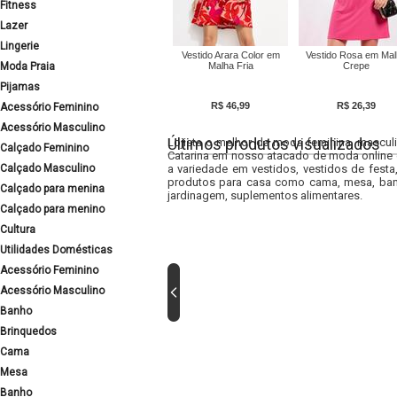
Fitness
Lazer
Lingerie
Vestido Arara Color em
Vestido Rosa em Ma
Moda Praia
Malha Fria
Crepe
Pijamas
R$ 46,99
R$ 26,39
Acessório Feminino
Acessório Masculino
Últimos produtos visualizados
Lojista o melhor da moda feminina, masculi
Calçado Feminino
Catarina em nosso atacado de moda online e
Calçado Masculino
a variedade em vestidos, vestidos de fest
produtos para casa como cama, mesa, banh
Calçado para menina
jardinagem, suplementos alimentares.
Calçado para menino
Cultura
Utilidades Domésticas
Acessório Feminino
Acessório Masculino
Banho
Brinquedos
Cama
Mesa
Banho