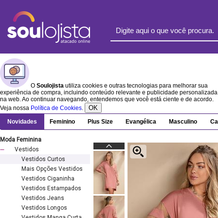
O
Soulojista
utiliza cookies e outras tecnologias para melhorar sua
experiência de compra, incluindo conteúdo relevante e publicidade personalizada
na web. Ao continuar navegando, entendemos que você está ciente e de acordo.
OK
Veja nossa
Política de Cookies
.
Novidades
Feminino
Plus Size
Evangélica
Masculino
Ca
Moda Feminina
Vestidos
Vestidos Curtos
Mais Opções Vestidos
Vestidos Ciganinha
Vestidos Estampados
Vestidos Jeans
Vestidos Longos
Vestidos Manga Curta