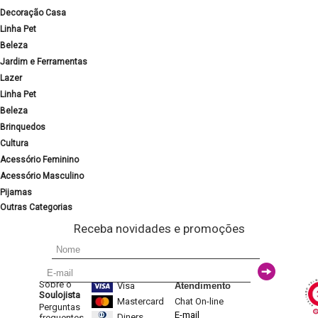
Decoração Casa
Linha Pet
Beleza
Jardim e Ferramentas
Lazer
Linha Pet
Beleza
Brinquedos
Cultura
Acessório Feminino
Acessório Masculino
Pijamas
Outras Categorias
Receba novidades e promoções
Sobre o
Visa
Atendimento
Soulojista
Mastercard
Chat On-line
Perguntas
E-mail
Diners
frequentes