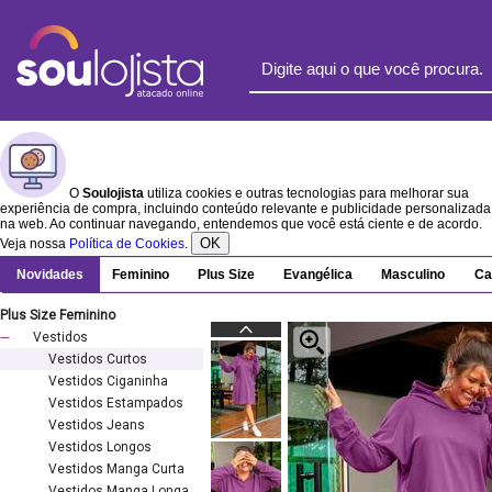
O
Soulojista
utiliza cookies e outras tecnologias para melhorar sua
experiência de compra, incluindo conteúdo relevante e publicidade personalizada
na web. Ao continuar navegando, entendemos que você está ciente e de acordo.
OK
Veja nossa
Política de Cookies
.
Novidades
Feminino
Plus Size
Evangélica
Masculino
Ca
Plus Size Feminino
Vestidos
Vestidos Curtos
Vestidos Ciganinha
Vestidos Estampados
Vestidos Jeans
Vestidos Longos
Vestidos Manga Curta
Vestidos Manga Longa