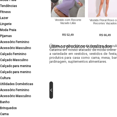
Moda Praia
Tendências
Fitness
Lazer
Vestido com Recorte
Vestido Floral Roxo 
Vazado Lilás
Recortes Vazados
Lingerie
Moda Praia
R$ 52,49
R$ 66,49
Pijamas
Acessório Feminino
Últimos produtos visualizados
Lojista o melhor da moda feminina, masculi
Acessório Masculino
Catarina em nosso atacado de moda online e
a variedade em vestidos, vestidos de fest
Calçado Feminino
produtos para casa como cama, mesa, banh
Calçado Masculino
jardinagem, suplementos alimentares.
Calçado para menina
Calçado para menino
Cultura
Utilidades Domésticas
Acessório Feminino
Acessório Masculino
Banho
Brinquedos
Cama