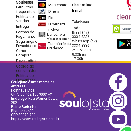
Soulojista
Mastercard
Chat On-line
Perguntas
E-mail
Diners
frequentes
Política de
Elo
Vendas
Telefones
Hipercard
Entrega
Todo
Boleto
Formas de
Brasil (47)
bancário à
Pagamento
3334-8336
vista e a prazo
Whatsapp (47)
Segurança e
Transferência
3334-8336
Privacidade
Bradesco
2ª a 6ª das
Como
8:00h às
Comprar
17:00h
Devoluções
Código do
consumidor
Política de
Privacidade
Soulojista
é uma marca da
empresa:
Posthaus Ltda
CNPJ:80.462.138/0001-41
Endereço: Rua Werner Duwe,
202
Bairro Badenfurt -
Blumenau/SC
CEP 89070-700
https://www.soulojista.com.br