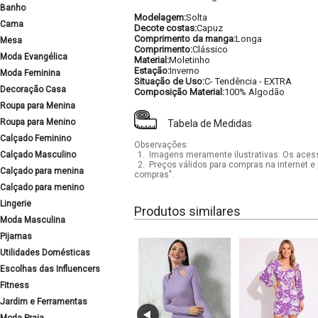
Banho
Modelagem:
Solta
Cama
Decote costas:
Capuz
Comprimento da manga:
Longa
Mesa
Comprimento:
Clássico
Moda Evangélica
Material:
Moletinho
Estação:
Inverno
Moda Feminina
Situação de Uso:
C- Tendência - EXTRA
Decoração Casa
Composição Material:
100% Algodão
Roupa para Menina
Roupa para Menino
Tabela de Medidas
Calçado Feminino
Observações:
Calçado Masculino
1.
Imagens meramente ilustrativas. Os acess
2.
Preços válidos para compras na internet e 
Calçado para menina
compras".
Calçado para menino
Lingerie
Produtos similares
Moda Masculina
Pijamas
Utilidades Domésticas
Escolhas das Influencers
Fitness
Jardim e Ferramentas