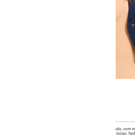
Selecione a quantidade para cada tamanho:
-
-
-
+
+
G
GG
XXG
XLG
COMPRAR
icado, com modelagem solta e gola xale elegante. Mangas longas, lapela decor
 longo, fechamento por botões e confeccionado em crepe plano leve e refina