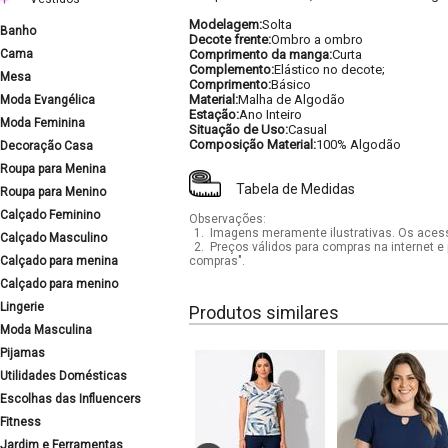
Modelagem:
Solta
Banho
Decote frente:
Ombro a ombro
Cama
Comprimento da manga:
Curta
Complemento:
Elástico no decote;
Mesa
Comprimento:
Básico
Material:
Malha de Algodão
Moda Evangélica
Estação:
Ano Inteiro
Moda Feminina
Situação de Uso:
Casual
Composição Material:
100% Algodão
Decoração Casa
Roupa para Menina
Tabela de Medidas
Roupa para Menino
Calçado Feminino
Observações:
1.
Imagens meramente ilustrativas. Os acess
Calçado Masculino
2.
Preços válidos para compras na internet e 
Calçado para menina
compras".
Calçado para menino
Lingerie
Produtos similares
Moda Masculina
Pijamas
Utilidades Domésticas
Escolhas das Influencers
Fitness
Jardim e Ferramentas