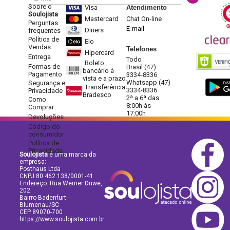
Sobre o
Visa
Atendimento
Soulojista
Mastercard
Chat On-line
Perguntas
E-mail
Diners
frequentes
Política de
Elo
Vendas
Telefones
Hipercard
Entrega
Todo
Boleto
Formas de
Brasil (47)
bancário à
Pagamento
3334-8336
vista e a prazo
Whatsapp (47)
Segurança e
Transferência
3334-8336
Privacidade
Bradesco
2ª a 6ª das
Como
8:00h às
Comprar
17:00h
Devoluções
Código do
consumidor
Política de
Privacidade
Soulojista
é uma marca da
empresa:
Posthaus Ltda
CNPJ:80.462.138/0001-41
Endereço: Rua Werner Duwe,
202
Bairro Badenfurt -
Blumenau/SC
CEP 89070-700
https://www.soulojista.com.br