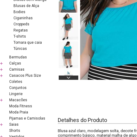
Blusas de Alça
Bodies
Ciganinhas
Croppeds
Regatas
T-shirts
Tomara que caia
Túnicas
Bermudas
Calças
Camisas
Casacos Plus Size
Coletes
Conjuntos
Lingerie
Macacões
Moda Fitness
Moda Praia
Pijamas e Camisolas
Detalhes do Produto
Saias
Shorts
Blusa azul claro, modelagem solta, decote 
comprimento básico, material malha de alg
Vestidos