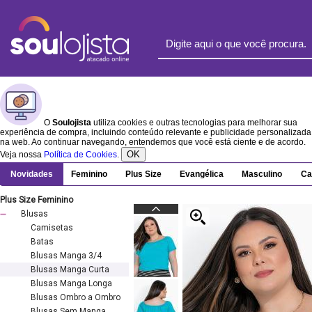
O
Soulojista
utiliza cookies e outras tecnologias para melhorar sua
experiência de compra, incluindo conteúdo relevante e publicidade personalizada
na web. Ao continuar navegando, entendemos que você está ciente e de acordo.
OK
Veja nossa
Política de Cookies
.
Novidades
Feminino
Plus Size
Evangélica
Masculino
Ca
Plus Size Feminino
Blusas
Camisetas
Batas
Blusas Manga 3/4
Blusas Manga Curta
Blusas Manga Longa
Blusas Ombro a Ombro
Blusas Sem Manga