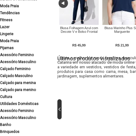
Moda Praia
Tendências
Fitness
Lazer
Blusa Folhagem Azul com
Blusa Marinho Plus S
Decote V e Bolso Frontal
Marguerite
Lingerie
Moda Praia
R$ 45,99
R$ 21,99
Pijamas
Acessório Feminino
Últimos produtos visualizados
Lojista o melhor da moda feminina, masculi
Acessório Masculino
Catarina em nosso atacado de moda online e
a variedade em vestidos, vestidos de fest
Calçado Feminino
produtos para casa como cama, mesa, banh
Calçado Masculino
jardinagem, suplementos alimentares.
Calçado para menina
Calçado para menino
Cultura
Utilidades Domésticas
Acessório Feminino
Acessório Masculino
Banho
Brinquedos