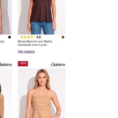
4.0
epe
Blusa Marrom em Malha
Canelada com Lurex
Ver o preço
-32%