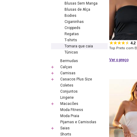
Blusas Sem Manga
Blusas de Alça
Bodies
Ciganinhas
Croppeds
Regatas
T-shirts
4.2
Tomara que caia
Top Preto com El
Túnicas
Ver o preço
Bermudas
Calças
Camisas
Casacos Plus Size
Coletes
Conjuntos
Lingerie
Macacões
Moda Fitness
Moda Praia
Pijamas e Camisolas
Saias
Shorts