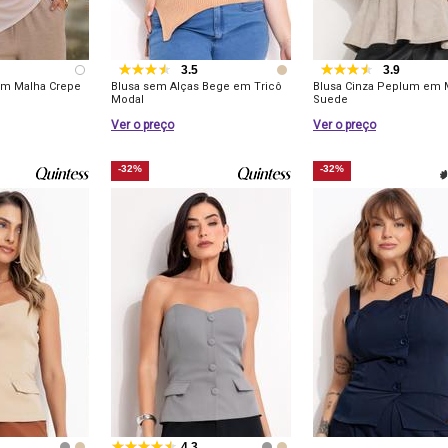
3.5
3.9
 em Malha Crepe
Blusa sem Alças Bege em Tricô
Blusa Cinza Peplum em 
Modal
Suede
Ver o preço
Ver o preço
-32%
-32%
4.3