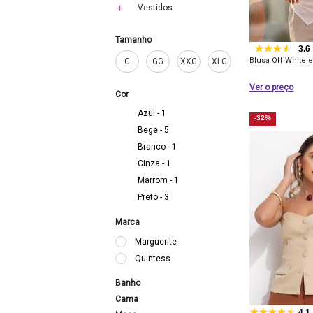
Vestidos
Tamanho
3.6
Blusa Off White
G
GG
XXG
XLG
Ver o preço
Cor
Azul - 1
-32%
Bege - 5
Branco - 1
Cinza - 1
Marrom - 1
Preto - 3
Marca
Marguerite
Quintess
Banho
Cama
4.1