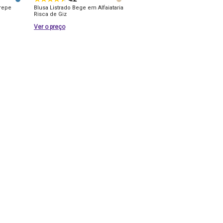
repe
Blusa Listrado Bege em Alfaiataria
Risca de Giz
Ver o preço