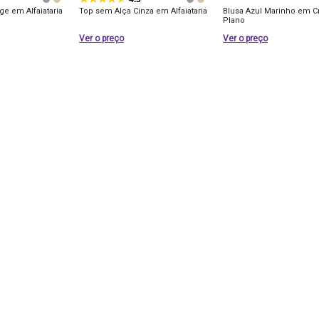
e em Alfaiataria
Top sem Alça Cinza em Alfaiataria
Blusa Azul Marinho em C
Plano
Ver o preço
Ver o preço