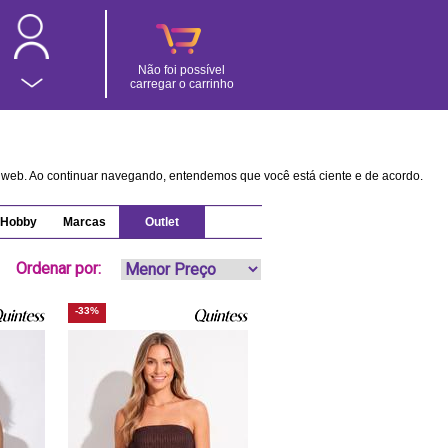
Não foi possível
carregar o carrinho
na web. Ao continuar navegando, entendemos que você está ciente e de acordo.
Hobby
Marcas
Outlet
Ordenar por:
-33%