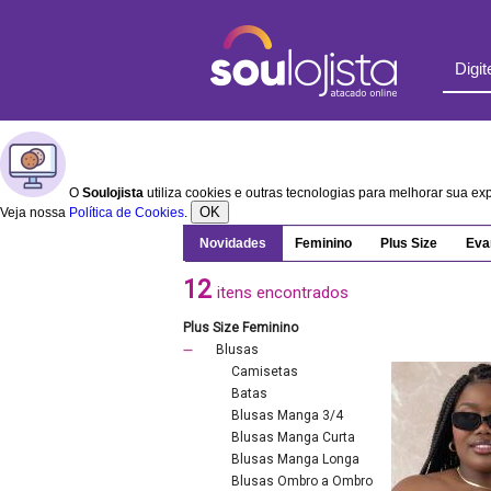
O
Soulojista
utiliza cookies e outras tecnologias para melhorar sua e
OK
Veja nossa
Política de Cookies
.
Novidades
Feminino
Plus Size
Eva
12
itens encontrados
Plus Size Feminino
Blusas
Camisetas
Batas
Blusas Manga 3/4
Blusas Manga Curta
Blusas Manga Longa
Blusas Ombro a Ombro