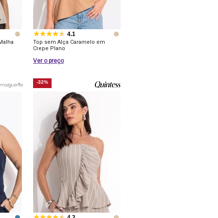
4.1
Malha
Top sem Alça Caramelo em
Crepe Plano
Ver o preço
-32%
4.2