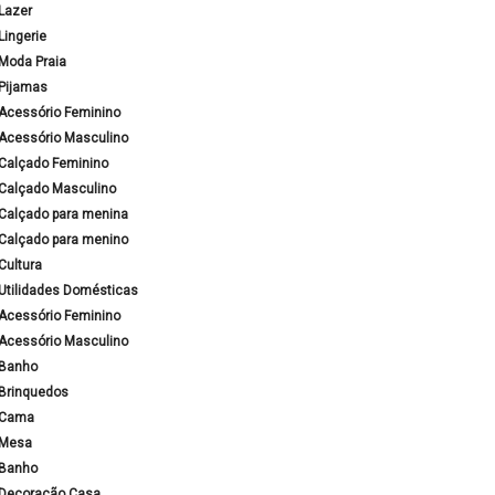
Lazer
Lingerie
Moda Praia
Pijamas
Acessório Feminino
Acessório Masculino
Calçado Feminino
Calçado Masculino
Calçado para menina
Calçado para menino
Cultura
Utilidades Domésticas
Acessório Feminino
Acessório Masculino
Banho
Brinquedos
Cama
Mesa
Banho
Decoração Casa