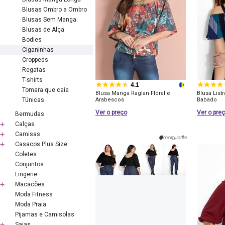
Blusas Ombro a Ombro
Blusas Sem Manga
Blusas de Alça
Bodies
Ciganinhas
Croppeds
Regatas
T-shirts
4.1
Tomara que caia
Blusa Manga Raglan Floral e
Blusa List
Túnicas
Arabescos
Babado
Ver o preço
Ver o pre
Bermudas
Calças
Camisas
Casacos Plus Size
Coletes
Conjuntos
Lingerie
Macacões
Moda Fitness
Moda Praia
Pijamas e Camisolas
Saias