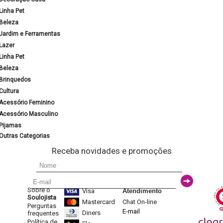
Linha Pet
Beleza
Jardim e Ferramentas
Lazer
Linha Pet
Beleza
Brinquedos
Cultura
Acessório Feminino
Acessório Masculino
Pijamas
Outras Categorias
Receba novidades e promoções
Sobre o
Visa
Atendimento
Soulojista
Mastercard
Chat On-line
Perguntas
E-mail
Diners
frequentes
Política de