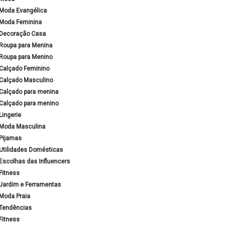
Moda Evangélica
Moda Feminina
Decoração Casa
Roupa para Menina
Roupa para Menino
Calçado Feminino
Calçado Masculino
Calçado para menina
Calçado para menino
Lingerie
Moda Masculina
Pijamas
Utilidades Domésticas
Escolhas das Influencers
Fitness
Jardim e Ferramentas
Moda Praia
Tendências
Fitness