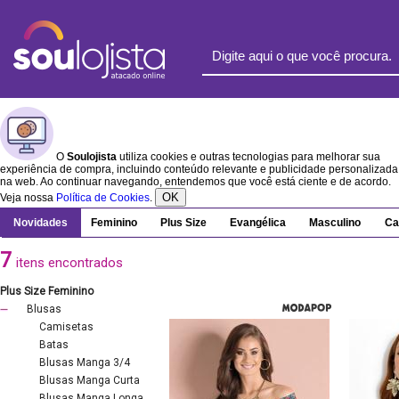
O
Soulojista
utiliza cookies e outras tecnologias para melhorar sua
experiência de compra, incluindo conteúdo relevante e publicidade personalizada
na web. Ao continuar navegando, entendemos que você está ciente e de acordo.
OK
Veja nossa
Política de Cookies
.
Novidades
Feminino
Plus Size
Evangélica
Masculino
Ca
7
itens encontrados
Plus Size Feminino
Blusas
Camisetas
Batas
Blusas Manga 3/4
Blusas Manga Curta
Blusas Manga Longa