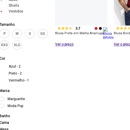
Shorts
Vestidos
Tamanho
3.7
Blusa Preta em Malha Anarruga
Blusa Bor
P
M
G
GG
Ver o preço
Ver o pre
XXG
XLG
Cor
Azul - 2
Preto - 2
Vermelho - 1
Marca
Marguerite
Moda Pop
Banho
Cama
Mesa