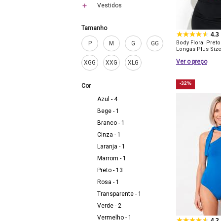
Vestidos
Tamanho
4.3
Body Floral Pre
P
M
G
GG
Longas Plus Siz
Ver o preço
XGG
XXG
XLG
-32%
Cor
Azul - 4
Bege - 1
Branco - 1
Cinza - 1
Laranja - 1
Marrom - 1
Preto - 13
Rosa - 1
Transparente - 1
Verde - 2
Vermelho - 1
4.2