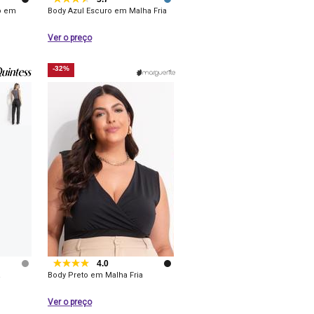
o em
Body Azul Escuro em Malha Fria
Ver o preço
-32%
4.0
a
Body Preto em Malha Fria
Ver o preço