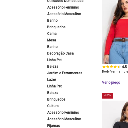
Utilidades Domésticas
Acessório Feminino
Acessório Masculino
Banho
Brinquedos
Cama
Mesa
Banho
Decoração Casa
Linha Pet
Beleza
4.5
Body Vermelho e
Jardim e Ferramentas
Lazer
Ver o preço
Linha Pet
Beleza
-32%
Brinquedos
Cultura
Acessório Feminino
Acessório Masculino
Pijamas