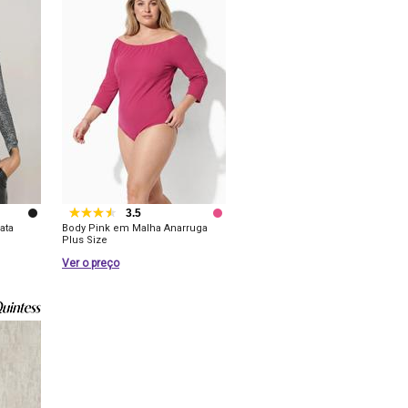
3.5
ata
Body Pink em Malha Anarruga
Plus Size
Ver o preço