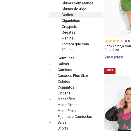
Blusas Sem Manga
Blusas de Alça
Bodies
Ciganinhas
Croppeds
Regatas
T-shirts
4.4
Tomara que caia
Body Laranja co
Túnicas
Plus Size
Ver o preço
Bermudas
Calças
Camisas
-33%
Casacos Plus Size
Coletes
Conjuntos
Lingerie
Macacões
Moda Fitness
Moda Praia
Pijamas e Camisolas
Saias
Shorts