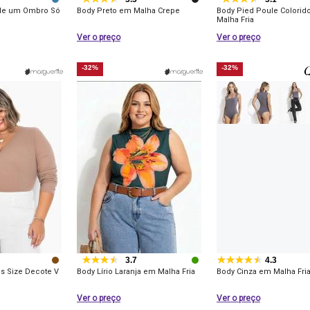
 de um Ombro Só
Body Preto em Malha Crepe
Body Pied Poule Colorid
Malha Fria
Ver o preço
Ver o preço
-32%
-32%
3.7
4.3
s Size Decote V
Body Lírio Laranja em Malha Fria
Body Cinza em Malha Fri
Ver o preço
Ver o preço