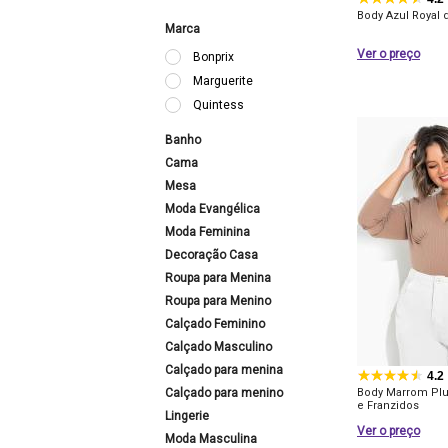
Body Azul Royal
Marca
Ver o preço
Bonprix
Marguerite
Quintess
Banho
Cama
Mesa
Moda Evangélica
Moda Feminina
Decoração Casa
Roupa para Menina
Roupa para Menino
Calçado Feminino
Calçado Masculino
Calçado para menina
4.2
Calçado para menino
Body Marrom Plu
e Franzidos
Lingerie
Ver o preço
Moda Masculina