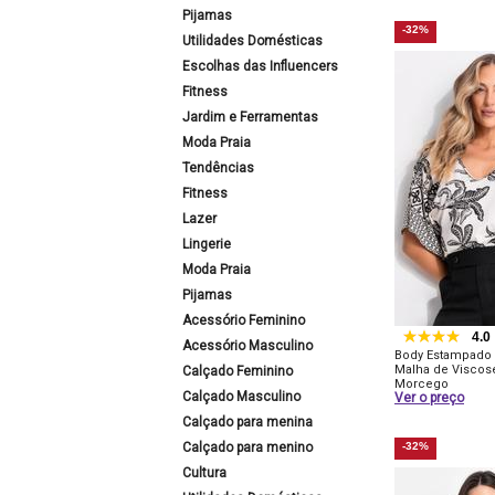
Pijamas
-32%
Utilidades Domésticas
Escolhas das Influencers
Fitness
Jardim e Ferramentas
Moda Praia
Tendências
Fitness
Lazer
Lingerie
Moda Praia
Pijamas
Acessório Feminino
4.0
Acessório Masculino
Body Estampado
Malha de Visco
Calçado Feminino
Morcego
Calçado Masculino
Ver o preço
Calçado para menina
Calçado para menino
-32%
Cultura