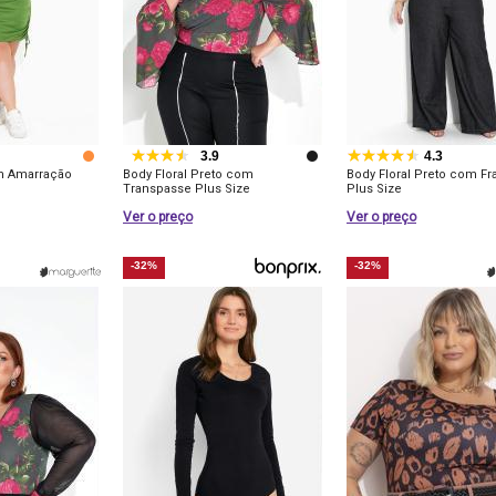
3.9
4.3
m Amarração
Body Floral Preto com
Body Floral Preto com Fr
Transpasse Plus Size
Plus Size
Ver o preço
Ver o preço
-32%
-32%