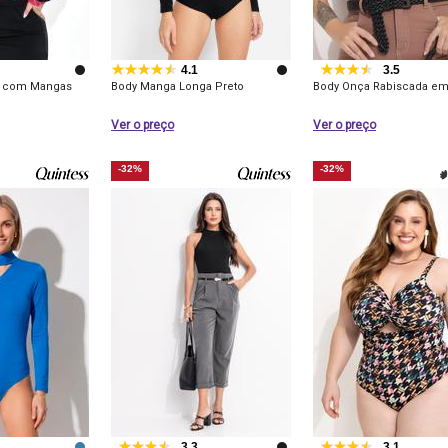
4.1
3.5
to com Mangas
Body Manga Longa Preto
Body Onça Rabiscada em 
e
Ver o preço
Ver o preço
-32%
-32%
3.3
3.1