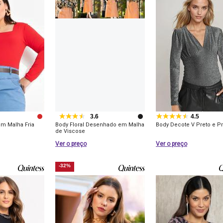
3.6
4.5
m Malha Fria
Body Floral Desenhado em Malha
Body Decote V Preto e Pr
de Viscose
Ver o preço
Ver o preço
-32%