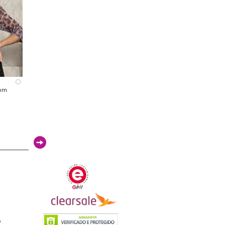
com
6