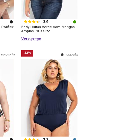
3.9
Poliflex
Body Listras Verde com Mangas
Amplas Plus Size
Ver o preço
-32%
3.7