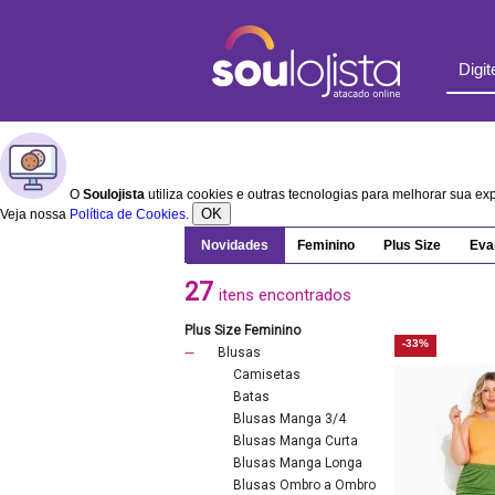
O
Soulojista
utiliza cookies e outras tecnologias para melhorar sua e
OK
Veja nossa
Política de Cookies
.
Novidades
Feminino
Plus Size
Eva
27
itens encontrados
Plus Size Feminino
-33%
Blusas
Camisetas
Batas
Blusas Manga 3/4
Blusas Manga Curta
Blusas Manga Longa
Blusas Ombro a Ombro