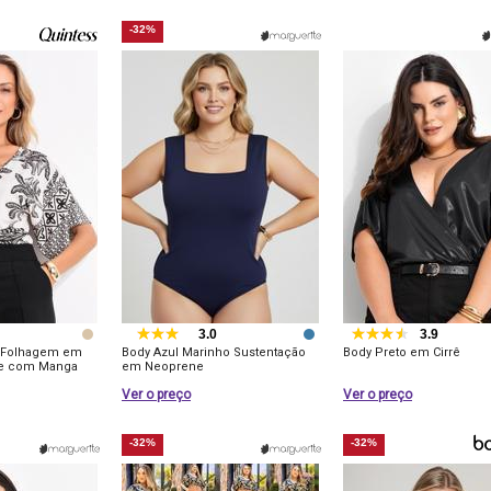
-32%
3.0
3.9
 Folhagem em
Body Azul Marinho Sustentação
Body Preto em Cirrê
se com Manga
em Neoprene
Ver o preço
Ver o preço
-32%
-32%