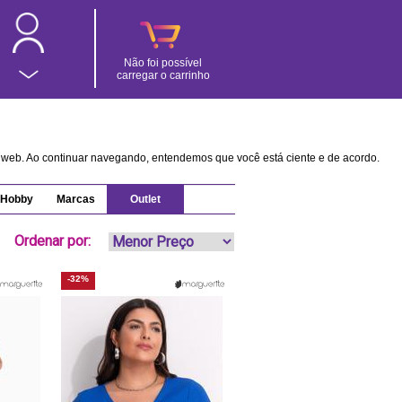
Não foi possível
carregar o carrinho
na web. Ao continuar navegando, entendemos que você está ciente e de acordo.
Hobby
Marcas
Outlet
Ordenar por:
-32%