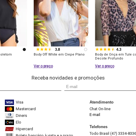
3.8
4.3
Moletom
Body Off White em Crepe Plano
Body de Onça em Tule 
Decote Profundo
Ver o preço
Ver o preço
Receba novidades e promoções
Visa
Atendimento
Mastercard
Chat On-line
E-mail
Diners
Elo
Telefones
Hipercard
Todo Brasil (47) 3334-833
Boleto bancário à vista e a prazo