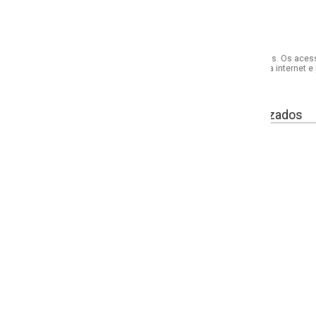
s. Os acessórios utilizados na produção das fotos não acompanham o produto.
internet e por telefone. Em caso de divergência, o preço válido será sempre aq
izados