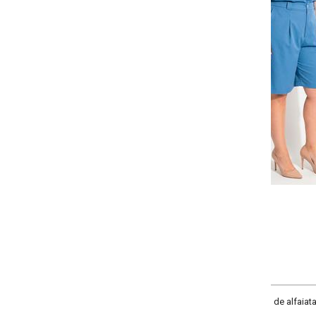
-
-
-
-
+
+
+
G
GG
XXG
XLG
COMPRAR
de alfaiataria. Modelo regata com decote quadrado frontal, estruturado e ele