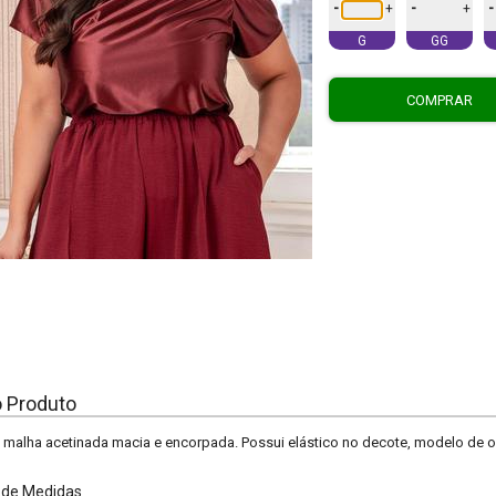
-
-
-
+
+
G
GG
COMPRAR
o Produto
 malha acetinada macia e encorpada. Possui elástico no decote, modelo de
 de Medidas