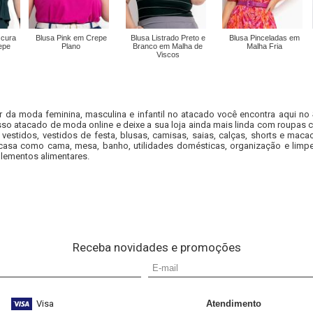
scura
Blusa Pink em Crepe
Blusa Listrado Preto e
Blusa Pinceladas em
epe
Plano
Branco em Malha de
Malha Fria
Viscos
r da moda feminina, masculina e infantil no atacado você encontra aqui no
so atacado de moda online e deixe a sua loja ainda mais linda com roupas c
 vestidos, vestidos de festa, blusas, camisas, saias, calças, shorts e m
casa como cama, mesa, banho, utilidades domésticas, organização e limpe
lementos alimentares.
Receba novidades e promoções
Visa
Atendimento