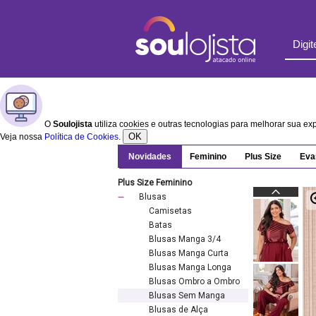
O
Soulojista
utiliza cookies e outras tecnologias para melhorar sua e
OK
Veja nossa
Política de Cookies
.
Novidades
Feminino
Plus Size
Eva
Plus Size Feminino
Blusas
Camisetas
Batas
Blusas Manga 3/4
Blusas Manga Curta
Blusas Manga Longa
Blusas Ombro a Ombro
Blusas Sem Manga
Blusas de Alça