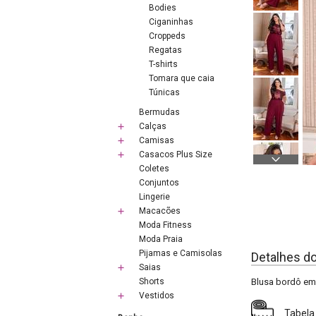
Bodies
Ciganinhas
Croppeds
Regatas
T-shirts
Tomara que caia
Túnicas
Bermudas
Calças
Camisas
Casacos Plus Size
Coletes
Conjuntos
Lingerie
Macacões
Moda Fitness
Moda Praia
Pijamas e Camisolas
Detalhes d
Saias
Shorts
Blusa bordô em
Vestidos
Tabela