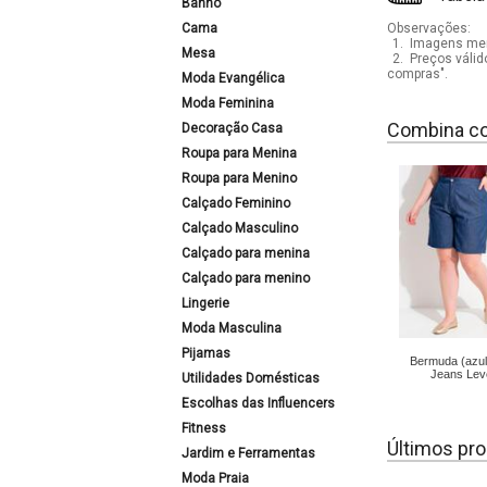
Banho
Cama
Observações:
1.
Imagens mera
Mesa
2.
Preços válid
compras".
Moda Evangélica
Moda Feminina
Combina c
Decoração Casa
Roupa para Menina
Roupa para Menino
Calçado Feminino
Calçado Masculino
Calçado para menina
Calçado para menino
Lingerie
Moda Masculina
Pijamas
Bermuda (azu
Jeans Lev
Utilidades Domésticas
Escolhas das Influencers
Fitness
Últimos pro
Jardim e Ferramentas
Moda Praia