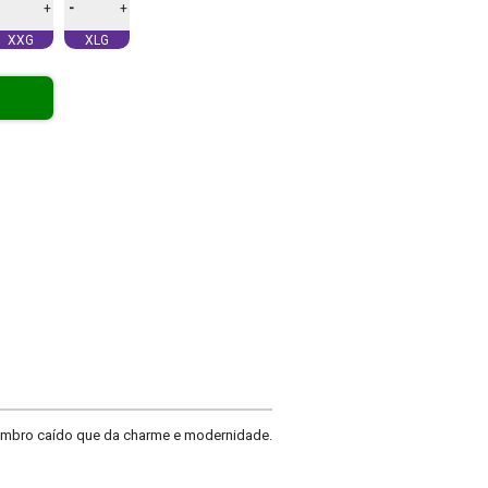
-
+
+
XXG
XLG
 ombro caído que da charme e modernidade.