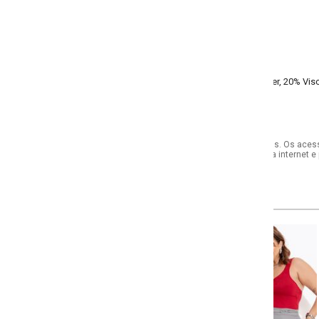
er, 20% Viscose, 5% Elastano
s. Os acessórios utilizados na produção das fotos não acompanham o produto.
internet e por telefone. Em caso de divergência, o preço válido será sempre aq