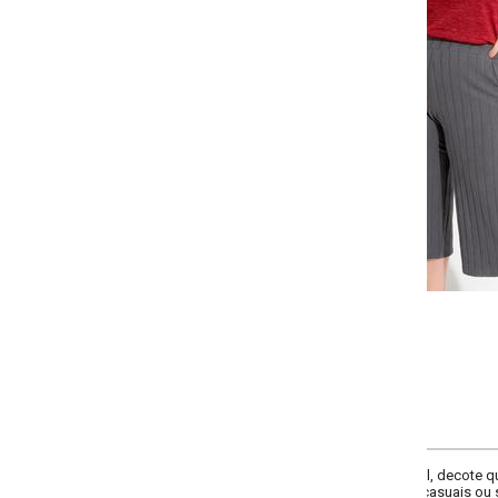
-
-
-
-
+
+
+
G
GG
XXG
XLG
COMPRAR
util, decote quadrado e modelagem ajustada. Confeccionada em malha encorp
casuais ou sofisticados com conforto e charme.