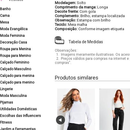
Modelagem:
Solto
Comprimento da manga:
Longa
Banho
Decote frente:
Com gola
Cama
Complemento:
Brilho; estampa localizada
Observação:
Estampa com brilho
Mesa
Tecido:
Meia malha
Composição:
Conforme imagem etiqueta
Moda Evangélica
Moda Feminina
Tabela de Medidas
Decoração Casa
Roupa para Menina
Observações:
1.
Imagens meramente ilustrativas. Os acess
Roupa para Menino
2.
Preços válidos para compras na internet e 
Calçado Feminino
compras".
Calçado Masculino
Calçado para menina
Produtos similares
Calçado para menino
Lingerie
Moda Masculina
Pijamas
Utilidades Domésticas
Escolhas das Influencers
Fitness
Jardim e Ferramentas