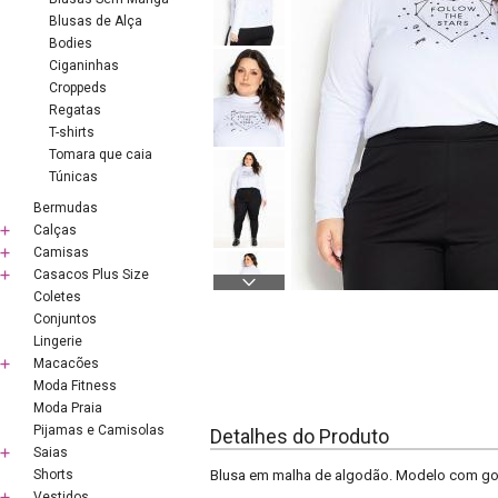
Blusas de Alça
Bodies
Ciganinhas
Croppeds
Regatas
T-shirts
Tomara que caia
Túnicas
Bermudas
Calças
Camisas
Casacos Plus Size
Coletes
Conjuntos
Lingerie
Macacões
Moda Fitness
Moda Praia
Pijamas e Camisolas
Detalhes do Produto
Saias
Shorts
Blusa em malha de algodão. Modelo com gol
Vestidos