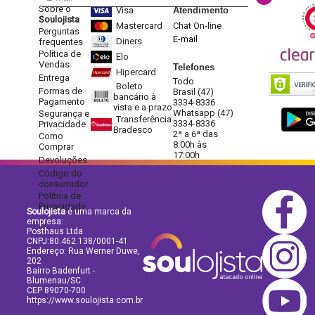
Sobre o
Visa
Atendimento
Soulojista
Mastercard
Chat On-line
Perguntas
E-mail
Diners
frequentes
Política de
Elo
Vendas
Telefones
Hipercard
Entrega
Todo
Boleto
Formas de
Brasil (47)
bancário à
Pagamento
3334-8336
vista e a prazo
Whatsapp (47)
Segurança e
Transferência
3334-8336
Privacidade
Bradesco
2ª a 6ª das
Como
8:00h às
Comprar
17:00h
Devoluções
Código do
consumidor
Política de
Privacidade
Soulojista
é uma marca da
empresa:
Posthaus Ltda
CNPJ:80.462.138/0001-41
Endereço: Rua Werner Duwe,
202
Bairro Badenfurt -
Blumenau/SC
CEP 89070-700
https://www.soulojista.com.br