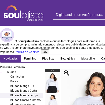
O
Soulojista
utiliza cookies e outras tecnologias para melhorar sua
experiência de compra, incluindo conteúdo relevante e publicidade personalizada
na web. Ao continuar navegando, entendemos que você está ciente e de acordo.
OK
Veja nossa
Política de Cookies
.
Novidades
Feminino
Plus Size
Evangélica
Masculino
Ca
Plus Size Feminino
Blusas
Camisetas
Batas
Blusas Manga 3/4
Blusas Manga Curta
Blusas Manga Longa
Blusas Ombro a Ombro
Blusas Sem Manga