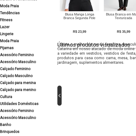
Moda Praia
Tendências
Blusa Manga Longa
Blusa Branca em Ma
Branca Segunda Pele
Texturizada
Fitness
Lazer
R$ 23,99
R$ 35,99
Lingerie
Moda Praia
Últimos produtos visualizados
Lojista o melhor da moda feminina, masculi
Pijamas
Catarina em nosso atacado de moda online e
a variedade em vestidos, vestidos de fest
Acessório Feminino
produtos para casa como cama, mesa, banh
Acessório Masculino
jardinagem, suplementos alimentares.
Calçado Feminino
Calçado Masculino
Calçado para menina
Calçado para menino
Cultura
Utilidades Domésticas
Acessório Feminino
Acessório Masculino
Banho
Brinquedos