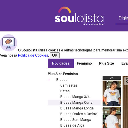
O
Soulojista
utiliza cookies e outras tecnologias para melhorar sua e
OK
Veja nossa
Política de Cookies
.
Novidades
Feminino
Plus Size
Eva
Plus Size Feminino
Blusas
Camisetas
Batas
Blusas Manga 3/4
Blusas Manga Curta
Blusas Manga Longa
Blusas Ombro a Ombro
Blusas Sem Manga
Blusas de Alça