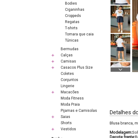
Bodies
Ciganinhas
Croppeds
Regatas
T-shirts
Tomara que caia
Túnicas
Bermudas
Calças
Camisas
Casacos Plus Size
Coletes
Conjuntos
Lingerie
Macacões
Moda Fitness
Moda Praia
Pijamas e Camisolas
Detalhes d
Saias
Shorts
Blusa branca, m
Vestidos
Modelagem:
Sol
Decote frente:
R