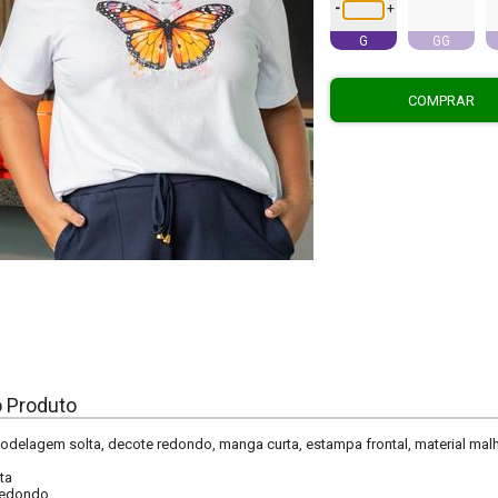
-
+
G
GG
COMPRAR
o Produto
odelagem solta, decote redondo, manga curta, estampa frontal, material mal
ta
edondo