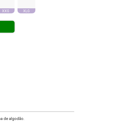
XXG
XLG
ha de algodão.