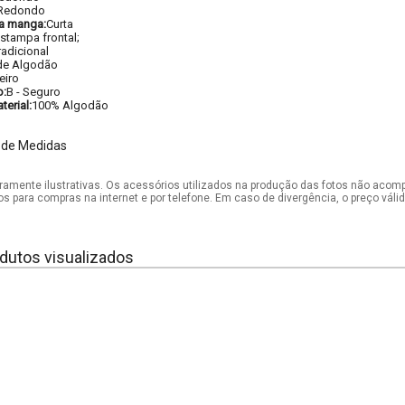
Redondo
a manga:
Curta
stampa frontal;
radicional
de Algodão
eiro
o:
B - Seguro
erial:
100% Algodão
 de Medidas
mente ilustrativas. Os acessórios utilizados na produção das fotos não acom
os para compras na internet e por telefone. Em caso de divergência, o preço vál
dutos visualizados