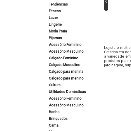
Tendências
Fitness
Lazer
Lingerie
Moda Praia
Pijamas
Acessório Feminino
Lojista o melho
Acessório Masculino
Catarina em nos
a variedade em
Calçado Feminino
produtos para 
Calçado Masculino
jardinagem, sup
Calçado para menina
Calçado para menino
Cultura
Utilidades Domésticas
Acessório Feminino
Acessório Masculino
Banho
Brinquedos
Cama