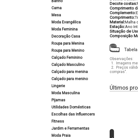
Banho
Decote costas:
Cama
Comprimento d
Complemento:
E
Mesa
Comprimento:
T
Material:
Malha 
Moda Evangélica
Estação:
Ano Int
Moda Feminina
Situação de Us
Composição Mat
Decoração Casa
Roupa para Menina
Tabela
Roupa para Menino
Calçado Feminino
Observações:
1.
Imagens mera
Calçado Masculino
2.
Preços válid
Calçado para menina
compras".
Calçado para menino
Lingerie
Últimos pro
Moda Masculina
Pijamas
Utilidades Domésticas
Escolhas das Influencers
Fitness
Jardim e Ferramentas
Moda Praia