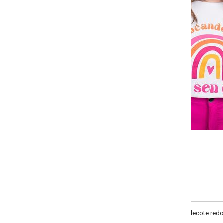
-
+
G
GG
XXG
XLG
COMPRAR
ecote redondo, manga curta, estampa frontal, comprimento tradicional, mate