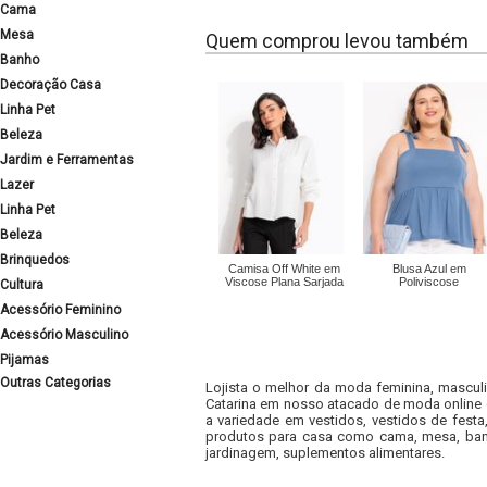
Cama
Mesa
Quem comprou levou também
Banho
Decoração Casa
Linha Pet
Beleza
Jardim e Ferramentas
Lazer
Linha Pet
Beleza
Brinquedos
Camisa Off White em
Blusa Azul em
Viscose Plana Sarjada
Poliviscose
Cultura
Acessório Feminino
Acessório Masculino
Pijamas
Outras Categorias
Lojista o melhor da moda feminina, masculi
Catarina em nosso atacado de moda online e
a variedade em vestidos, vestidos de fest
produtos para casa como cama, mesa, banh
jardinagem, suplementos alimentares.