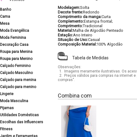
Modelagem:
Solta
Banho
Decote frente:
Redondo
Cama
Comprimento da manga:
Curta
Complemento:
Estampa frontal;
Mesa
Comprimento:
Tradicional
Material:
Malha de Algodão Penteado
Moda Evangélica
Estação:
Ano Inteiro
Moda Feminina
Situação de Uso:
Casual
Composição Material:
100% Algodão
Decoração Casa
Roupa para Menina
Tabela de Medidas
Roupa para Menino
Calçado Feminino
Observações:
1.
Imagens meramente ilustrativas. Os acess
Calçado Masculino
2.
Preços válidos para compras na internet e 
Calçado para menina
compras".
Calçado para menino
Lingerie
Combina com
Moda Masculina
Pijamas
Utilidades Domésticas
Escolhas das Influencers
Fitness
Jardim e Ferramentas