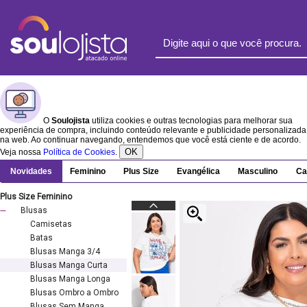
O
Soulojista
utiliza cookies e outras tecnologias para melhorar sua
experiência de compra, incluindo conteúdo relevante e publicidade personalizada
na web. Ao continuar navegando, entendemos que você está ciente e de acordo.
OK
Veja nossa
Política de Cookies
.
Novidades
Feminino
Plus Size
Evangélica
Masculino
Ca
Plus Size Feminino
Blusas
Camisetas
Batas
Blusas Manga 3/4
Blusas Manga Curta
Blusas Manga Longa
Blusas Ombro a Ombro
Blusas Sem Manga