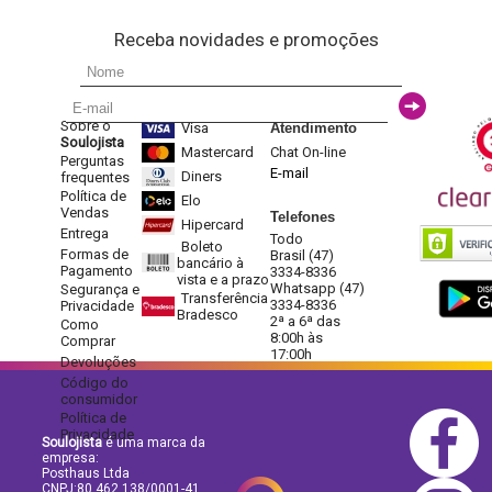
Receba novidades e promoções
Sobre o
Visa
Atendimento
Soulojista
Mastercard
Chat On-line
Perguntas
E-mail
Diners
frequentes
Política de
Elo
Vendas
Telefones
Hipercard
Entrega
Todo
Boleto
Formas de
Brasil (47)
bancário à
Pagamento
3334-8336
vista e a prazo
Whatsapp (47)
Segurança e
Transferência
3334-8336
Privacidade
Bradesco
2ª a 6ª das
Como
8:00h às
Comprar
17:00h
Devoluções
Código do
consumidor
Política de
Privacidade
Soulojista
é uma marca da
empresa:
Posthaus Ltda
CNPJ:80.462.138/0001-41