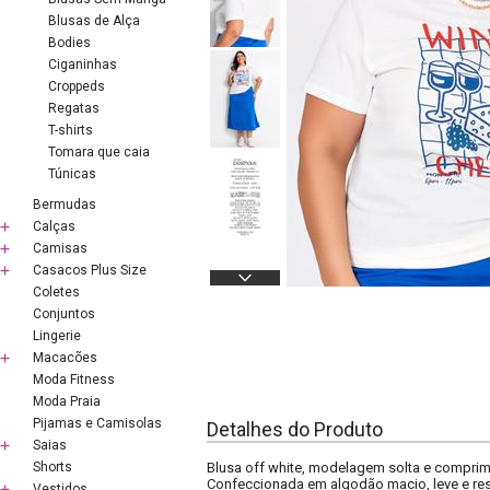
Blusas de Alça
Bodies
Ciganinhas
Croppeds
Regatas
T-shirts
Tomara que caia
Túnicas
Bermudas
Calças
Camisas
Casacos Plus Size
Coletes
Conjuntos
Lingerie
Macacões
Moda Fitness
Moda Praia
Pijamas e Camisolas
Detalhes do Produto
Saias
Shorts
Blusa off white, modelagem solta e comprime
Confeccionada em algodão macio, leve e res
Vestidos