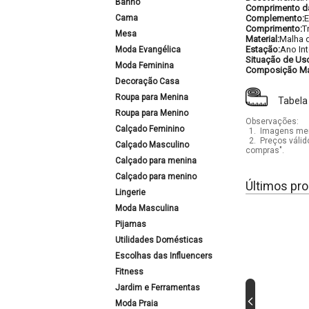
Banho
Comprimento d
Cama
Complemento:
E
Comprimento:
T
Mesa
Material:
Malha 
Estação:
Ano Int
Moda Evangélica
Situação de Us
Moda Feminina
Composição Mat
Decoração Casa
Roupa para Menina
Tabela
Roupa para Menino
Observações:
Calçado Feminino
1.
Imagens mera
2.
Preços válid
Calçado Masculino
compras".
Calçado para menina
Calçado para menino
Últimos pro
Lingerie
Moda Masculina
Pijamas
Utilidades Domésticas
Escolhas das Influencers
Fitness
Jardim e Ferramentas
Moda Praia