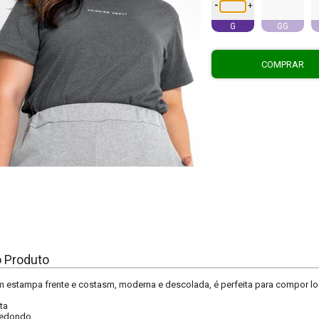
-
+
G
GG
COMPRAR
o Produto
om estampa frente e costasm, moderna e descolada, é perfeita para compor lo
ta
edondo