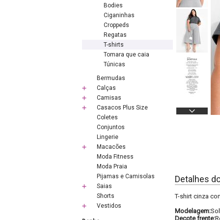
Bodies
Ciganinhas
Croppeds
Regatas
T-shirts
Tomara que caia
Túnicas
Bermudas
Calças
Camisas
Casacos Plus Size
Coletes
Conjuntos
Lingerie
Macacões
Moda Fitness
Moda Praia
Pijamas e Camisolas
Detalhes d
Saias
Shorts
T-shirt cinza c
Vestidos
Modelagem:
Sol
Decote frente:
R