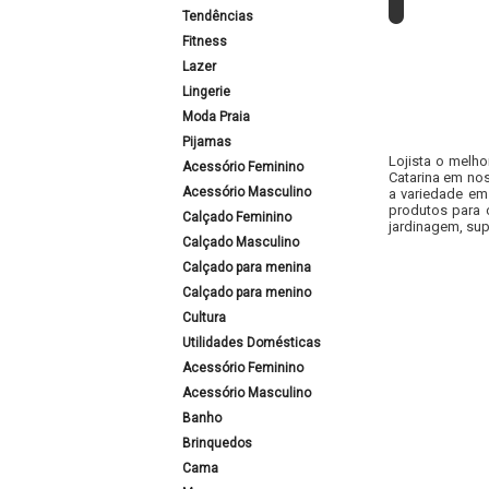
Tendências
Fitness
Lazer
Lingerie
Moda Praia
Pijamas
Lojista o melho
Acessório Feminino
Catarina em nos
Acessório Masculino
a variedade em
produtos para 
Calçado Feminino
jardinagem, sup
Calçado Masculino
Calçado para menina
Calçado para menino
Cultura
Utilidades Domésticas
Acessório Feminino
Acessório Masculino
Banho
Brinquedos
Cama