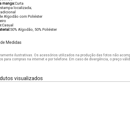
a manga:
Curta
stampa localizada;
radicional
de Algodão com Poliéster
eiro
o:
Casual
erial:
50% Algodão, 50% Poliéster
 de Medidas
mente ilustrativas. Os acessórios utilizados na produção das fotos não acom
os para compras na internet e por telefone. Em caso de divergência, o preço vál
dutos visualizados