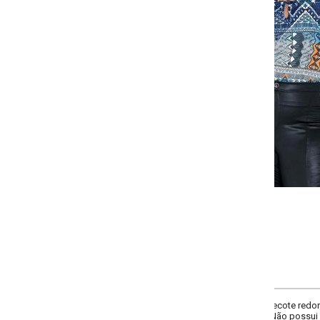
Selecione a quantidade para cada tamanho:
-
+
G
GG
XXG
XLG
COMPRAR
ecote redondo, gota com amarração no decote, mangas 3/4 com babado e el
 Não possui encontro de estampa.