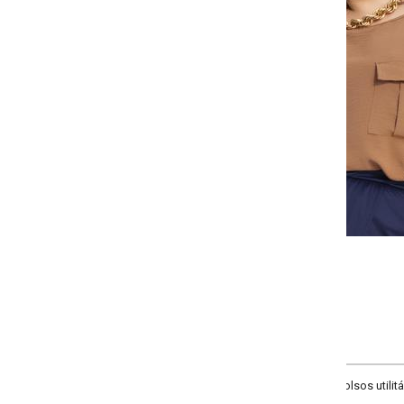
-
-
-
+
+
G
GG
XXG
XLG
COMPRAR
lsos utilitários, super moderna e descolada.