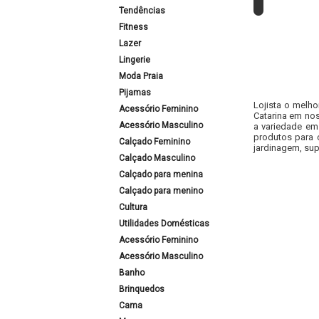
Tendências
Fitness
Lazer
Lingerie
Moda Praia
Pijamas
Lojista o melho
Acessório Feminino
Catarina em nos
Acessório Masculino
a variedade em
produtos para 
Calçado Feminino
jardinagem, sup
Calçado Masculino
Calçado para menina
Calçado para menino
Cultura
Utilidades Domésticas
Acessório Feminino
Acessório Masculino
Banho
Brinquedos
Cama