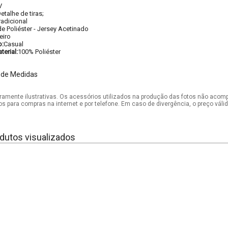
V
etalhe de tiras;
radicional
e Poliéster - Jersey Acetinado
eiro
o:
Casual
erial:
100% Poliéster
 de Medidas
mente ilustrativas. Os acessórios utilizados na produção das fotos não acom
os para compras na internet e por telefone. Em caso de divergência, o preço vál
dutos visualizados