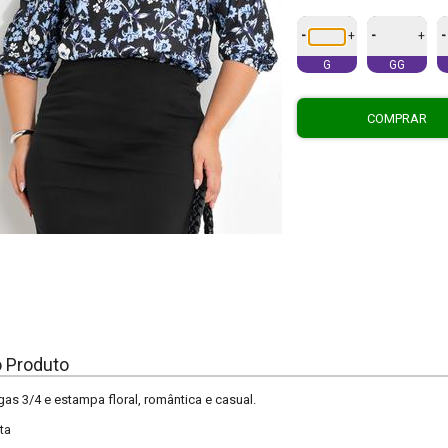
-
-
-
+
+
G
GG
COMPRAR
o Produto
s 3/4 e estampa floral, romântica e casual.
ta