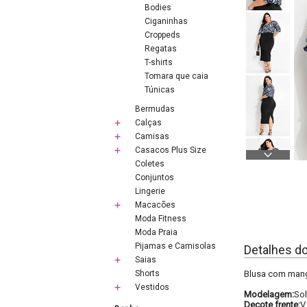
Bodies
Ciganinhas
Croppeds
Regatas
T-shirts
Tomara que caia
Túnicas
Bermudas
Calças
Camisas
Casacos Plus Size
Coletes
Conjuntos
Lingerie
Macacões
Moda Fitness
Moda Praia
Pijamas e Camisolas
Detalhes d
Saias
Shorts
Blusa com manga
Vestidos
Modelagem:
Sol
Decote frente:
V