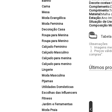
Banho
Decote costas:
Cama
Complemento:
D
Comprimento:
T
Mesa
Material:
Malha d
Estação:
Ano Int
Moda Evangélica
Situação de Us
Moda Feminina
Composição Mat
Decoração Casa
Roupa para Menina
Tabela
Roupa para Menino
Observações:
Calçado Feminino
1.
Imagens mera
2.
Preços válid
Calçado Masculino
compras".
Calçado para menina
Calçado para menino
Últimos pro
Lingerie
Moda Masculina
Pijamas
Utilidades Domésticas
Escolhas das Influencers
Fitness
Jardim e Ferramentas
Moda Praia