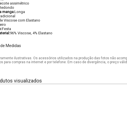
ecote assimétrico
Redondo
a manga:
Longa
radicional
de Viscose com Elastano
eiro
o:
Festa
erial:
96% Viscose, 4% Elastano
 de Medidas
mente ilustrativas. Os acessórios utilizados na produção das fotos não acom
os para compras na internet e por telefone. Em caso de divergência, o preço vál
dutos visualizados