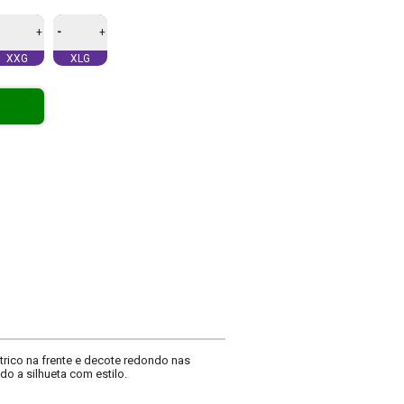
-
+
+
XXG
XLG
rico na frente e decote redondo nas
o a silhueta com estilo.