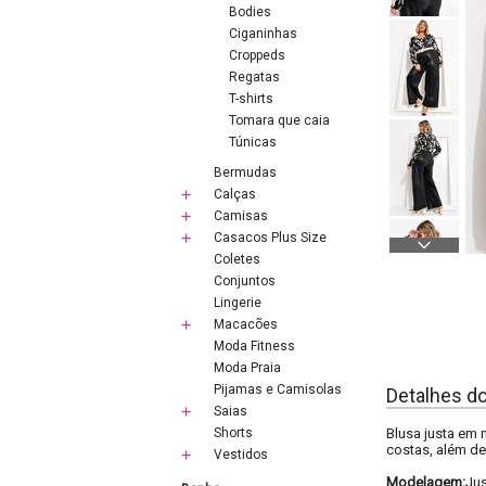
Bodies
Ciganinhas
Croppeds
Regatas
T-shirts
Tomara que caia
Túnicas
Bermudas
Calças
Camisas
Casacos Plus Size
Coletes
Conjuntos
Lingerie
Macacões
Moda Fitness
Moda Praia
Pijamas e Camisolas
Detalhes d
Saias
Shorts
Blusa justa em 
costas, além de
Vestidos
Modelagem:
Ju