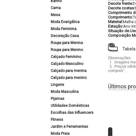
Banho
Decote frente:
D
Cama
Decote costas:
Comprimento d
Mesa
Comprimento:
T
Material:
Malha 
Moda Evangélica
Estação:
Ano Int
Moda Feminina
Situação de Us
Composição Mat
Decoração Casa
Roupa para Menina
Tabela
Roupa para Menino
Calçado Feminino
Observações:
1.
Imagens mera
Calçado Masculino
2.
Preços válid
Calçado para menina
compras".
Calçado para menino
Lingerie
Últimos pro
Moda Masculina
Pijamas
Utilidades Domésticas
Escolhas das Influencers
Fitness
Jardim e Ferramentas
Moda Praia