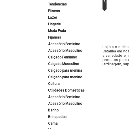
Tendências
Fitness
Lazer
Lingerie
Moda Praia
Pijamas
Acessório Feminino
Lojista o melho
Acessório Masculino
Catarina em nos
a variedade em
Calçado Feminino
produtos para 
Calçado Masculino
jardinagem, sup
Calçado para menina
Calçado para menino
Cultura
Utilidades Domésticas
Acessório Feminino
Acessório Masculino
Banho
Brinquedos
Cama