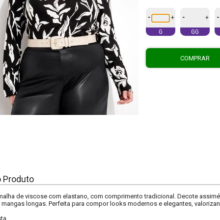
-
-
-
+
+
G
GG
COMPRAR
o Produto
malha de viscose com elastano, com comprimento tradicional. Decote assimét
 mangas longas. Perfeita para compor looks modernos e elegantes, valorizand
sta