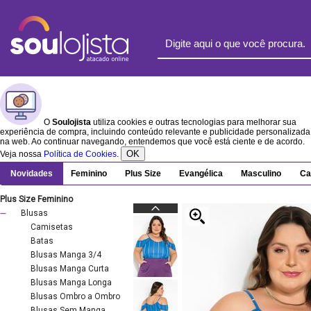
O
Soulojista
utiliza cookies e outras tecnologias para melhorar sua
experiência de compra, incluindo conteúdo relevante e publicidade personalizada
na web. Ao continuar navegando, entendemos que você está ciente e de acordo.
OK
Veja nossa
Política de Cookies
.
Novidades
Feminino
Plus Size
Evangélica
Masculino
Ca
Plus Size Feminino
Blusas
Camisetas
Batas
Blusas Manga 3/4
Blusas Manga Curta
Blusas Manga Longa
Blusas Ombro a Ombro
Blusas Sem Manga