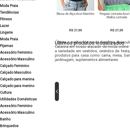
Moda Praia
Tendências
Blusa de Alça Azul Marinho
Regata Listrada Azul
Malha Listrada
Fitness
Lazer
R$ 27,99
R$ 27,99
Lingerie
Moda Praia
Últimos produtos visualizados
Lojista o melhor da moda feminina, masculi
Pijamas
Catarina em nosso atacado de moda online e
a variedade em vestidos, vestidos de fest
Acessório Feminino
produtos para casa como cama, mesa, banh
Acessório Masculino
jardinagem, suplementos alimentares.
Calçado Feminino
Calçado Masculino
Calçado para menina
Calçado para menino
Cultura
Utilidades Domésticas
Acessório Feminino
Acessório Masculino
Banho
Brinquedos