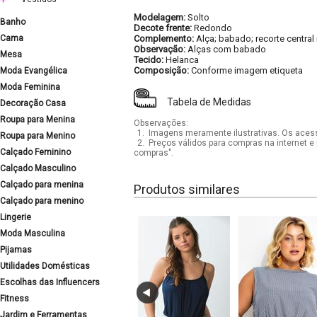
Modelagem:
Solto
Banho
Decote frente:
Redondo
Cama
Complemento:
Alça; babado; recorte central
Observação:
Alças com babado
Mesa
Tecido:
Helanca
Composição:
Conforme imagem etiqueta
Moda Evangélica
Moda Feminina
Tabela de Medidas
Decoração Casa
Roupa para Menina
Observações:
1.
Imagens meramente ilustrativas. Os acess
Roupa para Menino
2.
Preços válidos para compras na internet e 
Calçado Feminino
compras".
Calçado Masculino
Calçado para menina
Produtos similares
Calçado para menino
Lingerie
Moda Masculina
Pijamas
Utilidades Domésticas
Escolhas das Influencers
Fitness
Jardim e Ferramentas