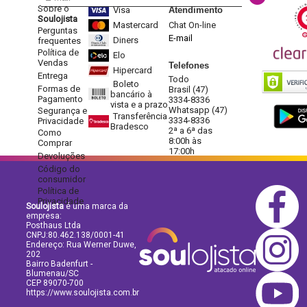
Sobre o
Visa
Atendimento
Soulojista
Mastercard
Chat On-line
Perguntas
E-mail
Diners
frequentes
Política de
Elo
Vendas
Telefones
Hipercard
Entrega
Todo
Boleto
Formas de
Brasil (47)
bancário à
Pagamento
3334-8336
vista e a prazo
Whatsapp (47)
Segurança e
Transferência
3334-8336
Privacidade
Bradesco
2ª a 6ª das
Como
8:00h às
Comprar
17:00h
Devoluções
Código do
consumidor
Política de
Privacidade
Soulojista
é uma marca da
empresa:
Posthaus Ltda
CNPJ:80.462.138/0001-41
Endereço: Rua Werner Duwe,
202
Bairro Badenfurt -
Blumenau/SC
CEP 89070-700
https://www.soulojista.com.br