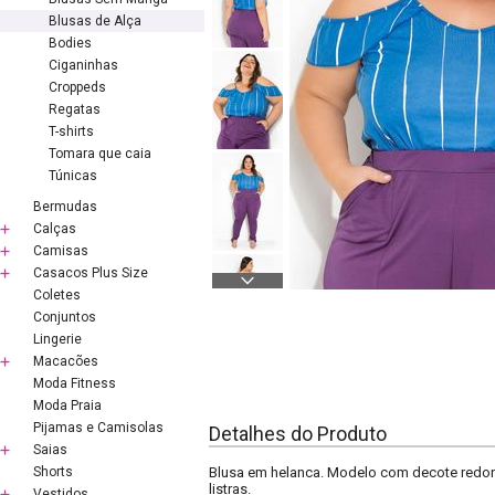
Blusas de Alça
Bodies
Ciganinhas
Croppeds
Regatas
T-shirts
Tomara que caia
Túnicas
Bermudas
Calças
Camisas
Casacos Plus Size
Coletes
Conjuntos
Lingerie
Macacões
Moda Fitness
Moda Praia
Pijamas e Camisolas
Detalhes do Produto
Saias
Shorts
Blusa em helanca. Modelo com decote redond
listras.
Vestidos