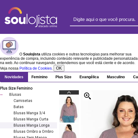
O
Soulojista
utiliza cookies e outras tecnologias para melhorar sua
experiência de compra, incluindo conteúdo relevante e publicidade personalizada
na web. Ao continuar navegando, entendemos que você está ciente e de acordo.
OK
Veja nossa
Política de Cookies
.
Novidades
Feminino
Plus Size
Evangélica
Masculino
Ca
Plus Size Feminino
Blusas
Camisetas
Batas
Blusas Manga 3/4
Blusas Manga Curta
Blusas Manga Longa
Blusas Ombro a Ombro
Blusas Sem Manga