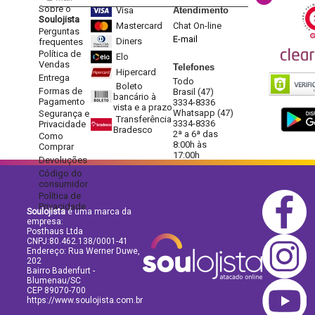
Sobre o
Visa
Atendimento
Soulojista
Mastercard
Chat On-line
Perguntas
E-mail
Diners
frequentes
Política de
Elo
Vendas
Telefones
Hipercard
Entrega
Todo
Boleto
Formas de
Brasil (47)
bancário à
Pagamento
3334-8336
vista e a prazo
Whatsapp (47)
Segurança e
Transferência
3334-8336
Privacidade
Bradesco
2ª a 6ª das
Como
8:00h às
Comprar
17:00h
Devoluções
Código do
consumidor
Política de
Privacidade
Soulojista
é uma marca da
empresa:
Posthaus Ltda
CNPJ:80.462.138/0001-41
Endereço: Rua Werner Duwe,
202
Bairro Badenfurt -
Blumenau/SC
CEP 89070-700
https://www.soulojista.com.br