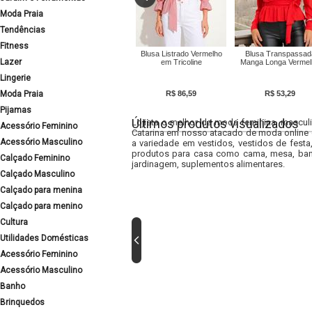
Moda Praia
Tendências
Fitness
Blusa Listrado Vermelho
Blusa Transpassad
Lazer
em Tricoline
Manga Longa Vermel
Lingerie
Moda Praia
R$ 86,59
R$ 53,29
Pijamas
Últimos produtos visualizados
Lojista o melhor da moda feminina, masculi
Acessório Feminino
Catarina em nosso atacado de moda online e
Acessório Masculino
a variedade em vestidos, vestidos de fest
produtos para casa como cama, mesa, banh
Calçado Feminino
jardinagem, suplementos alimentares.
Calçado Masculino
Calçado para menina
Calçado para menino
Cultura
Utilidades Domésticas
Acessório Feminino
Acessório Masculino
Banho
Brinquedos