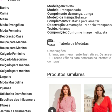
Modelagem:
Solto
Banho
Modelo:
Transpassado
Cama
Comprimento da manga:
Longa
Modelo da manga:
Bufante
Mesa
Complemento:
Detalhe para amarrar
Observação:
Amarração
-
Modelo transpass
Moda Evangélica
Tecido:
Helanca
Moda Feminina
Composição:
Conforme imagem etiqueta
Decoração Casa
Roupa para Menina
Tabela de Medidas
Roupa para Menino
Observações:
Calçado Feminino
1.
Imagens meramente ilustrativas. Os acess
2.
Preços válidos para compras na internet e 
Calçado Masculino
compras".
Calçado para menina
Calçado para menino
Produtos similares
Lingerie
Moda Masculina
Pijamas
Utilidades Domésticas
Escolhas das Influencers
Fitness
Jardim e Ferramentas