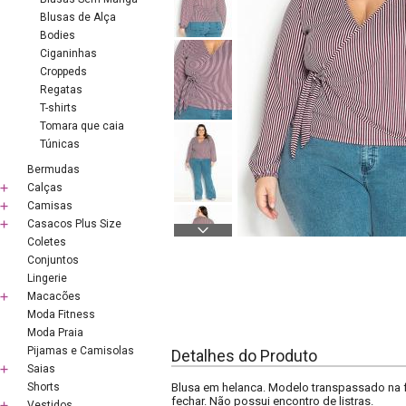
Blusas de Alça
Bodies
Ciganinhas
Croppeds
Regatas
T-shirts
Tomara que caia
Túnicas
Bermudas
Calças
Camisas
Casacos Plus Size
Coletes
Conjuntos
Lingerie
Macacões
Moda Fitness
Moda Praia
Pijamas e Camisolas
Detalhes do Produto
Saias
Shorts
Blusa em helanca. Modelo transpassado na f
fechar. Não possui encontro de listras.
Vestidos