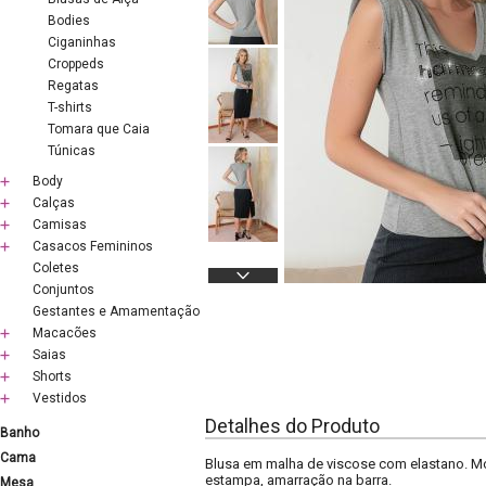
Bodies
Ciganinhas
Croppeds
Regatas
T-shirts
Tomara que Caia
Túnicas
Body
Calças
Camisas
Casacos Femininos
Coletes
Conjuntos
Gestantes e Amamentação
Macacões
Saias
Shorts
Vestidos
Detalhes do Produto
Banho
Cama
Blusa em malha de viscose com elastano. Mo
estampa, amarração na barra.
Mesa