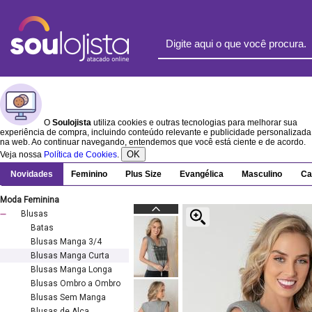
O
Soulojista
utiliza cookies e outras tecnologias para melhorar sua
experiência de compra, incluindo conteúdo relevante e publicidade personalizada
na web. Ao continuar navegando, entendemos que você está ciente e de acordo.
OK
Veja nossa
Política de Cookies
.
Novidades
Feminino
Plus Size
Evangélica
Masculino
Ca
Moda Feminina
Blusas
Batas
Blusas Manga 3/4
Blusas Manga Curta
Blusas Manga Longa
Blusas Ombro a Ombro
Blusas Sem Manga
Blusas de Alça