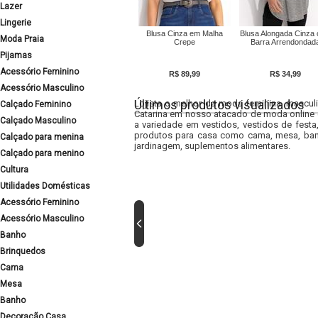
Lazer
Lingerie
Blusa Cinza em Malha
Blusa Alongada Cinza
Moda Praia
Crepe
Barra Arrendondad
Pijamas
Acessório Feminino
R$ 89,99
R$ 34,99
Acessório Masculino
Últimos produtos visualizados
Lojista o melhor da moda feminina, masculi
Calçado Feminino
Catarina em nosso atacado de moda online e
Calçado Masculino
a variedade em vestidos, vestidos de fest
produtos para casa como cama, mesa, banh
Calçado para menina
jardinagem, suplementos alimentares.
Calçado para menino
Cultura
Utilidades Domésticas
Acessório Feminino
Acessório Masculino
Banho
Brinquedos
Cama
Mesa
Banho
Decoração Casa