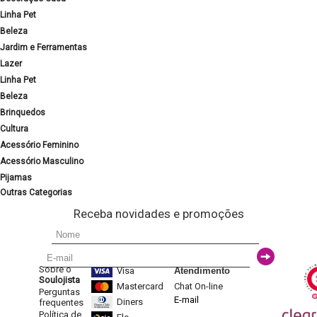
Linha Pet
Beleza
Jardim e Ferramentas
Lazer
Linha Pet
Beleza
Brinquedos
Cultura
Acessório Feminino
Acessório Masculino
Pijamas
Outras Categorias
Receba novidades e promoções
Sobre o
Visa
Atendimento
Soulojista
Mastercard
Chat On-line
Perguntas
E-mail
Diners
frequentes
Política de