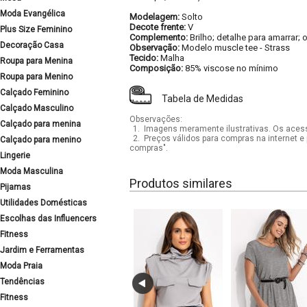
Moda Evangélica
Modelagem:
Solto
Decote frente:
V
Plus Size Feminino
Complemento:
Brilho; detalhe para amarrar;
Decoração Casa
Observação:
Modelo muscle tee
-
Strass
Tecido:
Malha
Roupa para Menina
Composição:
85% viscose no mínimo
Roupa para Menino
Calçado Feminino
Tabela de Medidas
Calçado Masculino
Observações:
Calçado para menina
1.
Imagens meramente ilustrativas. Os acess
2.
Preços válidos para compras na internet e 
Calçado para menino
compras".
Lingerie
Moda Masculina
Produtos similares
Pijamas
Utilidades Domésticas
Escolhas das Influencers
Fitness
Jardim e Ferramentas
Moda Praia
Tendências
Fitness