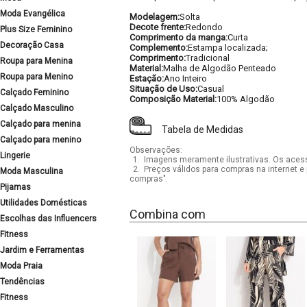
Moda Evangélica
Modelagem:
Solta
Decote frente:
Redondo
Plus Size Feminino
Comprimento da manga:
Curta
Decoração Casa
Complemento:
Estampa localizada;
Comprimento:
Tradicional
Roupa para Menina
Material:
Malha de Algodão Penteado
Roupa para Menino
Estação:
Ano Inteiro
Situação de Uso:
Casual
Calçado Feminino
Composição Material:
100% Algodão
Calçado Masculino
Calçado para menina
Tabela de Medidas
Calçado para menino
Observações:
Lingerie
1.
Imagens meramente ilustrativas. Os acess
2.
Preços válidos para compras na internet e 
Moda Masculina
compras".
Pijamas
Utilidades Domésticas
Combina com
Escolhas das Influencers
Fitness
Jardim e Ferramentas
Moda Praia
Tendências
Fitness