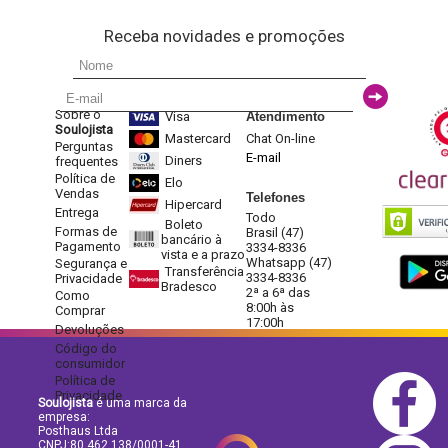
Receba novidades e promoções
Sobre o
Visa
Atendimento
Soulojista
Mastercard
Chat On-line
Perguntas
E-mail
Diners
frequentes
Política de
Elo
Vendas
Telefones
Hipercard
Entrega
Todo
Boleto
Formas de
Brasil (47)
bancário à
Pagamento
3334-8336
vista e a prazo
Whatsapp (47)
Segurança e
Transferência
3334-8336
Privacidade
Bradesco
2ª a 6ª das
Como
8:00h às
Comprar
17:00h
Devoluções
Código do
consumidor
Política de
Privacidade
Soulojista
é uma marca da
empresa:
Posthaus Ltda
CNPJ:80.462.138/0001-41