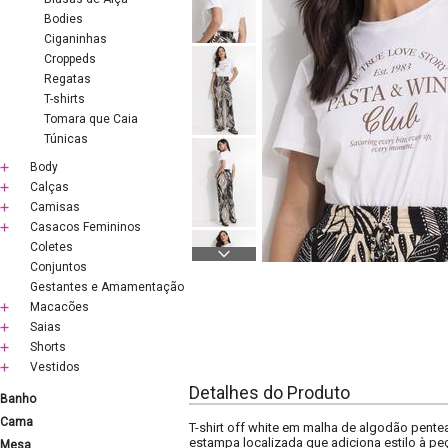
Bodies
Ciganinhas
Croppeds
Regatas
T-shirts
Tomara que Caia
Túnicas
Body
Calças
Camisas
Casacos Femininos
Coletes
Conjuntos
Gestantes e Amamentação
Macacões
Saias
Shorts
Vestidos
Detalhes do Produto
Banho
Cama
T-shirt off white em malha de algodão pente
estampa localizada que adiciona estilo à pe
Mesa