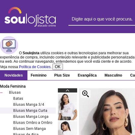
O
Soulojista
utiliza cookies e outras tecnologias para melhorar sua
experiência de compra, incluindo conteúdo relevante e publicidade personalizada
na web. Ao continuar navegando, entendemos que você está ciente e de acordo.
OK
Veja nossa
Política de Cookies
.
Novidades
Feminino
Plus Size
Evangélica
Masculino
Ca
Moda Feminina
Blusas
Batas
Blusas Manga 3/4
Blusas Manga Curta
Blusas Manga Longa
Blusas Ombro a Ombro
Blusas Sem Manga
Blusas de Alça