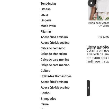
Tendências
Fitness
Lazer
Lingerie
Blusa com Manga
Moda Praia
Off Whit
Pijamas
R$ 33,9
Acessório Feminino
Acessório Masculino
Últimos pro
Lojista o melho
Calçado Feminino
Catarina em nos
Calçado Masculino
a variedade em
produtos para 
Calçado para menina
jardinagem, sup
Calçado para menino
Cultura
Utilidades Domésticas
Acessório Feminino
Acessório Masculino
Banho
Brinquedos
Cama