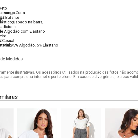
Reto
a manga:
Curta
ga:
Bufante
lástico;Babado na barra;
radicional
de Algodão com Elastano
eiro
o:
Casual
erial:
95% Algodão, 5% Elastano
 de Medidas
mente ilustrativas. Os acessórios utilizados na produção das fotos não acom
os para compras na internet e por telefone. Em caso de divergência, o preço vál
milares