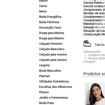
Banho
Decote frente:
V
Cama
Decote costas:
Comprimento d
Mesa
Modelo da man
Complemento:
E
Moda Evangélica
Comprimento:
T
Moda Feminina
Material:
Malha 
Estação:
Ano Int
Decoração Casa
Situação de Us
Roupa para Menina
Composição Mat
Roupa para Menino
Calçado Feminino
Tabela
Calçado Masculino
Observações:
Calçado para menina
1.
Imagens mera
2.
Preços válid
Calçado para menino
compras".
Lingerie
Moda Masculina
Produtos si
Pijamas
Utilidades Domésticas
Escolhas das Influencers
Fitness
Jardim e Ferramentas
Moda Praia