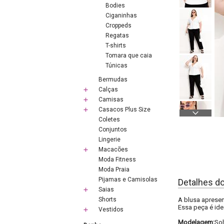
Bodies
Ciganinhas
Croppeds
Regatas
T-shirts
Tomara que caia
Túnicas
Bermudas
Calças
Camisas
Casacos Plus Size
Coletes
Conjuntos
Lingerie
Macacões
Moda Fitness
Moda Praia
Pijamas e Camisolas
Detalhes d
Saias
Shorts
A blusa apresen
Essa peça é id
Vestidos
Modelagem:
Sol