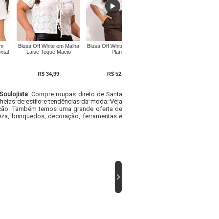
om
Blusa Off White em Malha
Blusa Off White em Crepe
Blusa Bege em Canelado
ntal
Laise Toque Macio
Plano
R$ 34,99
R$ 52,69
R$ 29,49
Soulojista
. Compre roupas direto de Santa
heias de estilo e tendências da moda. Veja
acacão. Também temos uma grande oferta de
za, brinquedos, decoração, ferramentas e