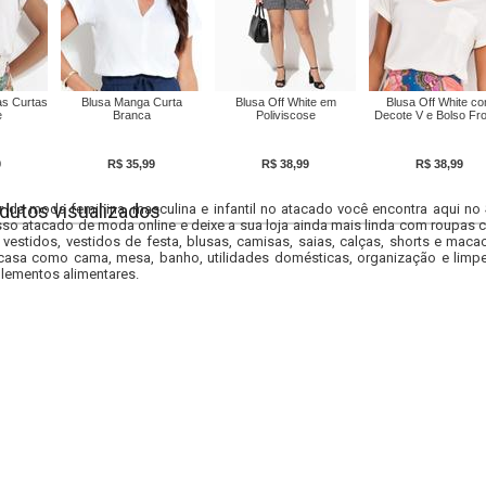
s Curtas
Blusa Manga Curta
Blusa Off White em
Blusa Off White c
e
Branca
Poliviscose
Decote V e Bolso Fro
9
R$ 35,99
R$ 38,99
R$ 38,99
dutos visualizados
r da moda feminina, masculina e infantil no atacado você encontra aqui no
so atacado de moda online e deixe a sua loja ainda mais linda com roupas c
 vestidos, vestidos de festa, blusas, camisas, saias, calças, shorts e m
casa como cama, mesa, banho, utilidades domésticas, organização e limpe
lementos alimentares.