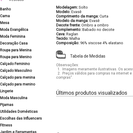
Modelagem:
Solto
Banho
Modelo:
Evasê
Cama
Comprimento da manga:
Curta
Modelo da manga:
Evasê
Mesa
Decote frente:
Ombro a ombro
Complemento:
Babado no decote
Moda Evangélica
Cava:
Raglan
Moda Feminina
Tecido:
Malha
Composição:
96% viscose 4% elastano
Decoração Casa
Roupa para Menina
Tabela de Medidas
Roupa para Menino
Calçado Feminino
Observações:
1.
Imagens meramente ilustrativas. Os acess
Calçado Masculino
2.
Preços válidos para compras na internet e 
Calçado para menina
compras".
Calçado para menino
Lingerie
Últimos produtos visualizados
Moda Masculina
Pijamas
Utilidades Domésticas
Escolhas das Influencers
Fitness
Jardim e Ferramentas