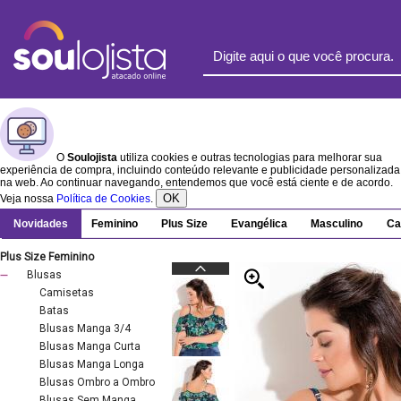
O
Soulojista
utiliza cookies e outras tecnologias para melhorar sua
experiência de compra, incluindo conteúdo relevante e publicidade personalizada
na web. Ao continuar navegando, entendemos que você está ciente e de acordo.
OK
Veja nossa
Política de Cookies
.
Novidades
Feminino
Plus Size
Evangélica
Masculino
Ca
Plus Size Feminino
Blusas
Camisetas
Batas
Blusas Manga 3/4
Blusas Manga Curta
Blusas Manga Longa
Blusas Ombro a Ombro
Blusas Sem Manga