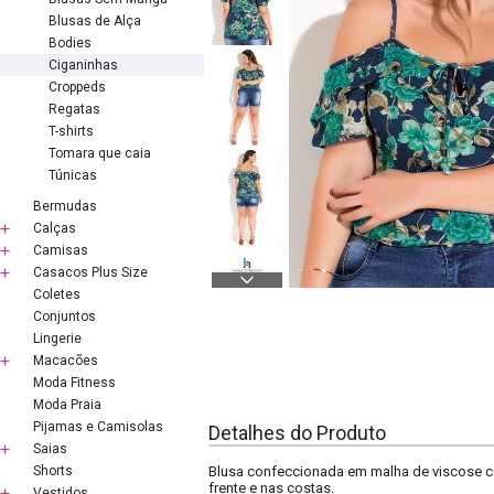
Blusas de Alça
Bodies
Ciganinhas
Croppeds
Regatas
T-shirts
Tomara que caia
Túnicas
Bermudas
Calças
Camisas
Casacos Plus Size
Coletes
Conjuntos
Lingerie
Macacões
Moda Fitness
Moda Praia
Pijamas e Camisolas
Detalhes do Produto
Saias
Shorts
Blusa confeccionada em malha de viscose c
frente e nas costas.
Vestidos