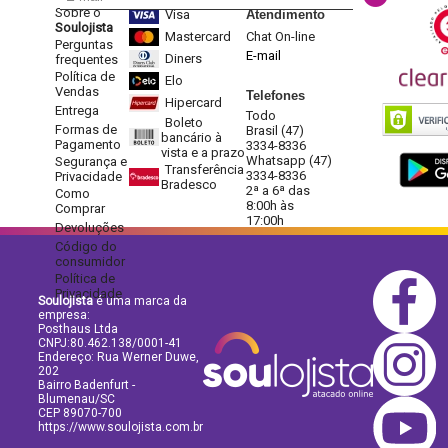
Sobre o
Visa
Atendimento
Soulojista
Mastercard
Chat On-line
Perguntas
E-mail
Diners
frequentes
Política de
Elo
Vendas
Telefones
Hipercard
Entrega
Todo
Boleto
Formas de
Brasil (47)
bancário à
Pagamento
3334-8336
vista e a prazo
Whatsapp (47)
Segurança e
Transferência
3334-8336
Privacidade
Bradesco
2ª a 6ª das
Como
8:00h às
Comprar
17:00h
Devoluções
Código do
consumidor
Política de
Privacidade
Soulojista
é uma marca da
empresa:
Posthaus Ltda
CNPJ:80.462.138/0001-41
Endereço: Rua Werner Duwe,
202
Bairro Badenfurt -
Blumenau/SC
CEP 89070-700
https://www.soulojista.com.br