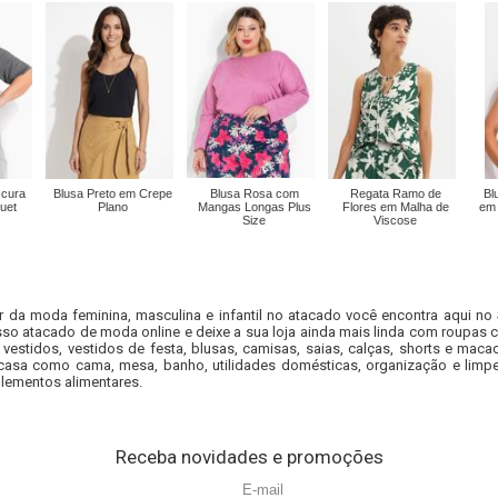
scura
Blusa Preto em Crepe
Blusa Rosa com
Regata Ramo de
Bl
uet
Plano
Mangas Longas Plus
Flores em Malha de
em 
Size
Viscose
r da moda feminina, masculina e infantil no atacado você encontra aqui no
so atacado de moda online e deixe a sua loja ainda mais linda com roupas c
 vestidos, vestidos de festa, blusas, camisas, saias, calças, shorts e m
casa como cama, mesa, banho, utilidades domésticas, organização e limpe
lementos alimentares.
Receba novidades e promoções