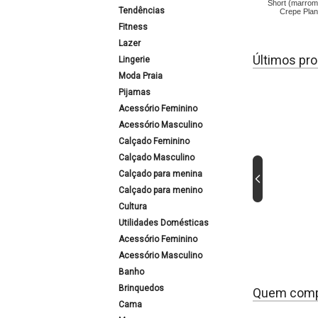
Short (marro
Tendências
Crepe Pla
Fitness
Lazer
Últimos pro
Lingerie
Moda Praia
Pijamas
Acessório Feminino
Acessório Masculino
Calçado Feminino
Calçado Masculino
Calçado para menina
Calçado para menino
Cultura
Utilidades Domésticas
Acessório Feminino
Acessório Masculino
Banho
Brinquedos
Quem comp
Cama