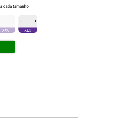
ra cada tamanho:
-
+
XXG
XLG