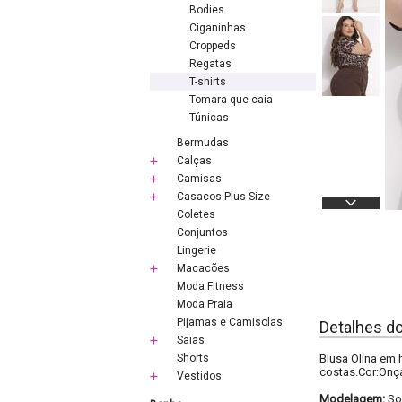
Bodies
Ciganinhas
Croppeds
Regatas
T-shirts
Tomara que caia
Túnicas
Bermudas
Calças
Camisas
Casacos Plus Size
Coletes
Conjuntos
Lingerie
Macacões
Moda Fitness
Moda Praia
Pijamas e Camisolas
Detalhes d
Saias
Shorts
Blusa Olina em 
costas.Cor:On
Vestidos
Modelagem:
So