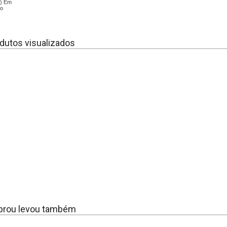
m) Em
no
dutos visualizados
rou levou também