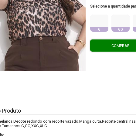
Selecione a quantidade pa
G
GG
COMPRAR
o Produto
helanca.Decote redondo com recorte vazado.Manga curta.Recorte central nas
ça.Tamanhos:G,GG,XXG,XLG.
lto