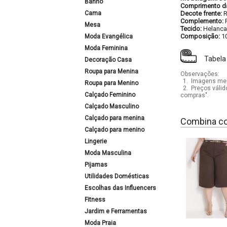
Banho
Comprimento d
Cama
Decote frente:
Complemento:
Mesa
Tecido:
Helanca
Composição:
1
Moda Evangélica
Moda Feminina
Tabela
Decoração Casa
Roupa para Menina
Observações:
1.
Imagens mera
Roupa para Menino
2.
Preços válid
Calçado Feminino
compras".
Calçado Masculino
Calçado para menina
Combina c
Calçado para menino
Lingerie
Moda Masculina
Pijamas
Utilidades Domésticas
Escolhas das Influencers
Fitness
Jardim e Ferramentas
Moda Praia