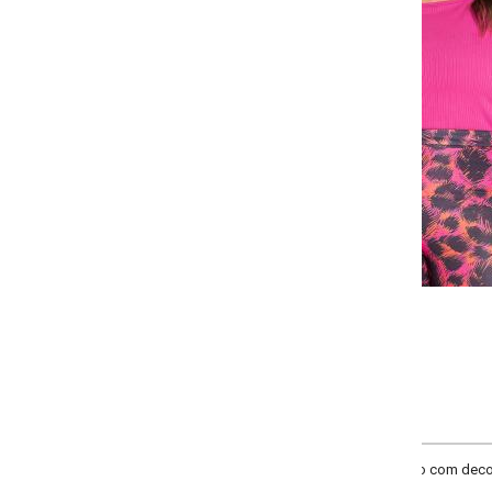
Selecione a quantidade para cada tamanho:
-
-
-
-
+
+
+
G
GG
XXG
XLG
COMPRAR
o com decote redondo, mangas longas e recorte centralizado nas costas.