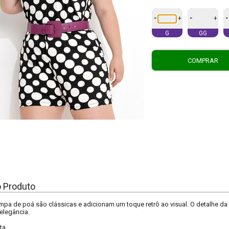
-
-
-
+
+
G
GG
COMPRAR
o Produto
pa de poá são clássicas e adicionam um toque retrô ao visual. O detalhe da 
elegância.
ta