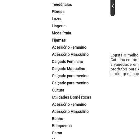
Tendências
Fitness
Lazer
Lingerie
Moda Praia
Pijamas
Acessório Feminino
Acessório Masculino
Lojista o melho
Catarina em nos
Calçado Feminino
a variedade em
Calçado Masculino
produtos para 
jardinagem, sup
Calçado para menina
Calçado para menino
Cultura
Utilidades Domésticas
Acessório Feminino
Acessório Masculino
Banho
Brinquedos
Cama