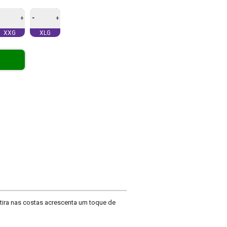
-
+
+
XXG
XLG
tira nas costas acrescenta um toque de