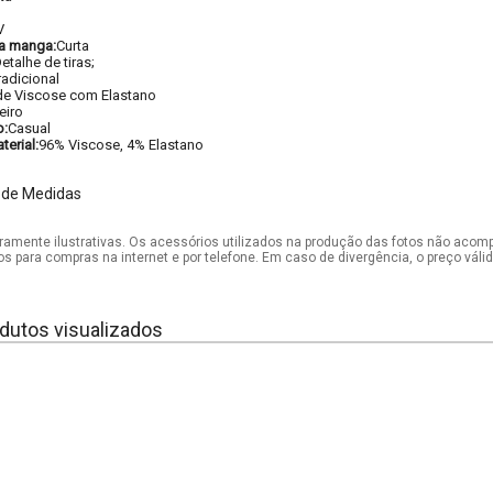
V
a manga:
Curta
etalhe de tiras;
radicional
de Viscose com Elastano
eiro
o:
Casual
erial:
96% Viscose, 4% Elastano
 de Medidas
mente ilustrativas. Os acessórios utilizados na produção das fotos não acom
os para compras na internet e por telefone. Em caso de divergência, o preço vál
dutos visualizados