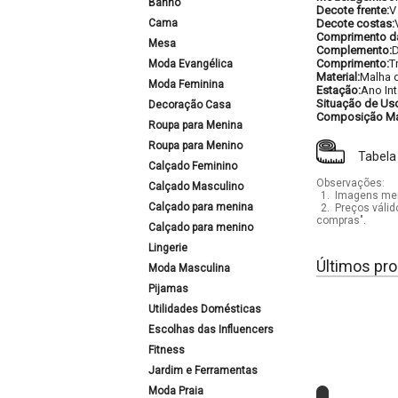
Banho
Decote frente:
V
Cama
Decote costas:
Comprimento d
Mesa
Complemento:
D
Comprimento:
T
Moda Evangélica
Material:
Malha 
Moda Feminina
Estação:
Ano Int
Situação de Us
Decoração Casa
Composição Mat
Roupa para Menina
Roupa para Menino
Tabela
Calçado Feminino
Observações:
Calçado Masculino
1.
Imagens mera
Calçado para menina
2.
Preços válid
compras".
Calçado para menino
Lingerie
Últimos pro
Moda Masculina
Pijamas
Utilidades Domésticas
Escolhas das Influencers
Fitness
Jardim e Ferramentas
Moda Praia