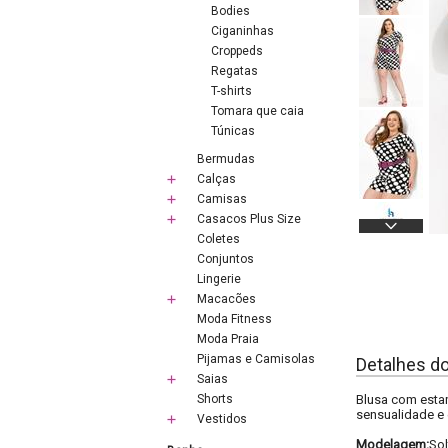
Bodies
Ciganinhas
Croppeds
Regatas
T-shirts
Tomara que caia
Túnicas
Bermudas
Calças
Camisas
Casacos Plus Size
Coletes
Conjuntos
Lingerie
Macacões
Moda Fitness
Moda Praia
Pijamas e Camisolas
Detalhes d
Saias
Shorts
Blusa com estam
sensualidade e 
Vestidos
Modelagem:
Sol