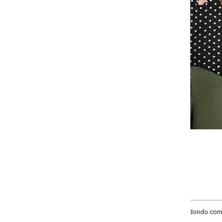
Selecione a quantidade para cada tamanho:
-
+
G
GG
XXG
XLG
COMPRAR
edondo com recorte vazado.Manga curta.Recorte central nas costas.Cor:Poá