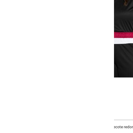
-
-
+
+
G
GG
XXG
XLG
COMPRAR
ote redondo, mangas curtas e recortes contrastantes nos ombros, e recorte