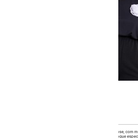
-
-
-
-
+
+
+
G
GG
XXG
XLG
COMPRAR
cose, com modelagem solta e comprimento tradicional. Decote redondo, manga
que especial. Confortável e versátil, ideal para o dia a dia com estilo.