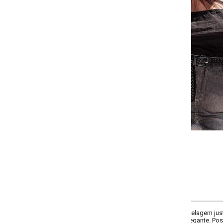
-
-
-
-
+
+
+
G
GG
XXG
XLG
COMPRAR
elagem justa e decote frente única. Destaque para a sobreposição de tule q
gante. Possui elástico no decote. Confeccionada em malha cotton.