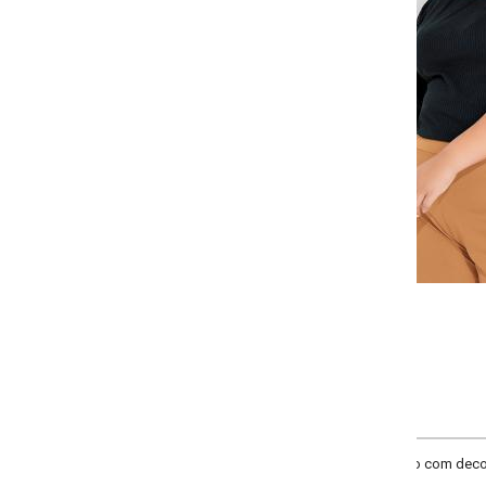
Selecione a quantidade para cada tamanho:
-
-
+
+
G
GG
XXG
XLG
COMPRAR
o com decote redondo, mangas longas, único ombro vazado e recorte central