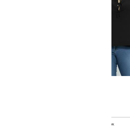
-
-
-
-
+
+
+
G
GG
XXG
XLG
COMPRAR
ow.