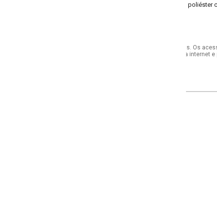
 poliéster crepe
s. Os acessórios utilizados na produção das fotos não acompanham o produto.
internet e por telefone. Em caso de divergência, o preço válido será sempre aq