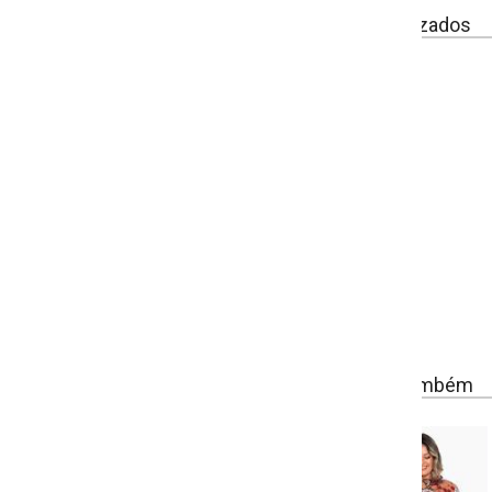
izados
ambém