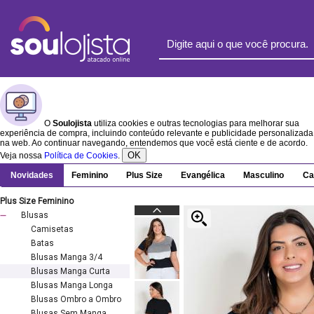
O
Soulojista
utiliza cookies e outras tecnologias para melhorar sua
experiência de compra, incluindo conteúdo relevante e publicidade personalizada
na web. Ao continuar navegando, entendemos que você está ciente e de acordo.
OK
Veja nossa
Política de Cookies
.
Novidades
Feminino
Plus Size
Evangélica
Masculino
Ca
Plus Size Feminino
Blusas
Camisetas
Batas
Blusas Manga 3/4
Blusas Manga Curta
Blusas Manga Longa
Blusas Ombro a Ombro
Blusas Sem Manga