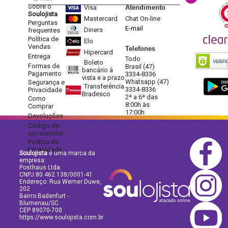
Sobre o
Visa
Atendimento
Soulojista
Mastercard
Chat On-line
Perguntas
E-mail
Diners
frequentes
Política de
Elo
Vendas
Telefones
Hipercard
Entrega
Todo
Boleto
Formas de
Brasil (47)
bancário à
Pagamento
3334-8336
vista e a prazo
Whatsapp (47)
Segurança e
Transferência
3334-8336
Privacidade
Bradesco
2ª a 6ª das
Como
8:00h às
Comprar
17:00h
Devoluções
Código do
consumidor
Política de
Privacidade
Soulojista
é uma marca da
empresa:
Posthaus Ltda
CNPJ:80.462.138/0001-41
Endereço: Rua Werner Duwe,
202
Bairro Badenfurt -
Blumenau/SC
CEP 89070-700
https://www.soulojista.com.br