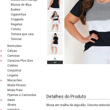
Blusas de Alça
Bodies
Ciganinhas
Croppeds
Regatas
T-shirts
Tomara que caia
Túnicas
Bermudas
Calças
Camisas
Casacos Plus Size
Coletes
Conjuntos
Lingerie
Macacões
Moda Fitness
Moda Praia
Pijamas e Camisolas
Detalhes do Produto
Saias
Shorts
Blusa em malha de algodão. Decote redondo,
Vestidos