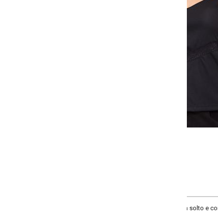
-
+
G
GG
XXG
XLG
COMPRAR
solto e confortável. Os detalhes em renda adicionam um toque de feminilidad