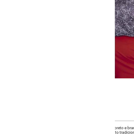
-
-
-
-
+
+
+
G
GG
XXG
XLG
COMPRAR
reto e branco, elegante e versátil. Modelagem solta, decote redondo e man
 tradicional, confeccionada em malha de poliéster confortável e prática.