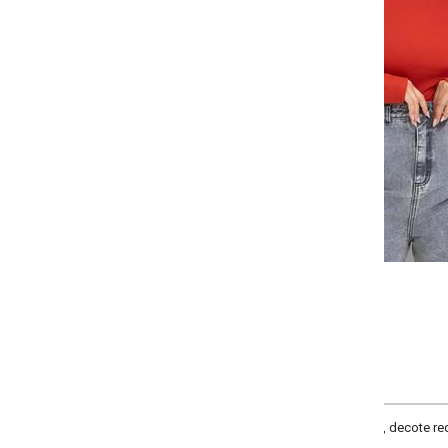
Selecione a quantidade para cada tamanho:
-
-
-
+
+
G
GG
XXG
XLG
COMPRAR
, decote redondo, manga longa com recorte vazado, comprimento tradicional,