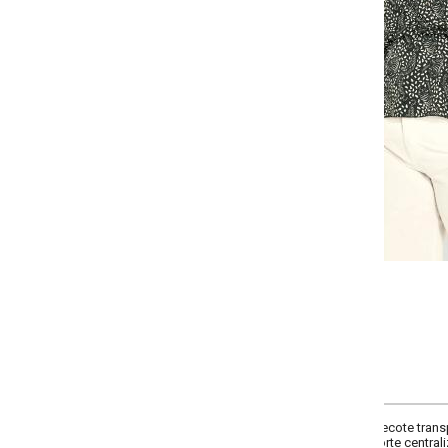
Selecione a quantidade para cada tamanho:
-
-
-
-
+
+
+
G
GG
XXG
XLG
COMPRAR
cote transpassado, mangas longas com elástico nos punhos formando franz
orte centralizado nas costas.