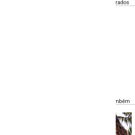
izados
ambém