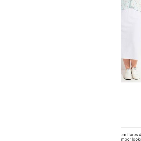
Selecione a quantidade para cada tamanho:
-
-
-
-
+
+
+
G
GG
XXG
XLG
COMPRAR
om flores delicadas. Decote em V com amarração e mangas bufantes trazem f
compor looks frescos e charmosos.