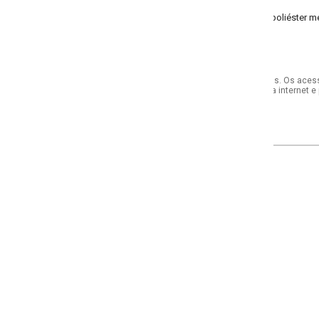
poliéster meia malha
s. Os acessórios utilizados na produção das fotos não acompanham o produto.
internet e por telefone. Em caso de divergência, o preço válido será sempre aq