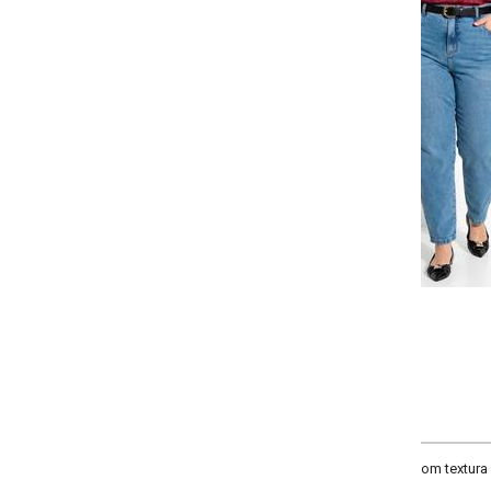
-
-
-
-
+
+
+
G
GG
XXG
XLG
COMPRAR
e com textura em um desenho floral. Elegante e romantico, podendo ser usado 