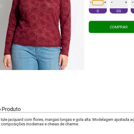
-
-
-
+
+
G
GG
COMPRAR
o Produto
tule jacquard com flores, mangas longas e gola alta. Modelagem ajustada ao 
ara composições modernas e cheias de charme.