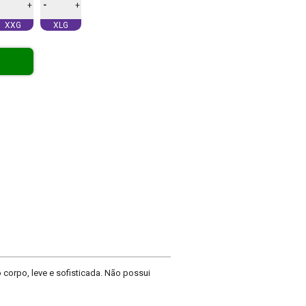
-
+
+
XXG
XLG
corpo, leve e sofisticada. Não possui