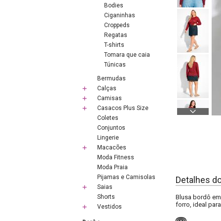
Bodies
Ciganinhas
Croppeds
Regatas
T-shirts
Tomara que caia
Túnicas
Bermudas
Calças
Camisas
Casacos Plus Size
Coletes
Conjuntos
Lingerie
Macacões
Moda Fitness
Moda Praia
Pijamas e Camisolas
Detalhes d
Saias
Shorts
Blusa bordô em 
forro, ideal p
Vestidos